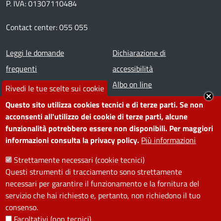
P. IVA: 01307110484
Contact center: 055 055
Footer menu
Leggi le domande
Dichiarazione di
frequenti
accessibilità
Prenota appuntamento
Albo on line
Rivedi le tue scelte sui cookie
Segnala disservizio
Redazione web
Questo sito utilizza cookies tecnici e di terze parti. Se non
Amministrazione
Piano di miglioramento dei
acconsenti all'utilizzo dei cookie di terze parti, alcune
funzionalità potrebbero essere non disponibili. Per maggiori
trasparente
servizi
informazioni consulta la privacy policy.
Più informazioni
Note legali
Contatti
Strettamente necessari (cookie tecnici)
Questi strumenti di tracciamento sono strettamente
SEGUICI SU
necessari per garantire il funzionamento e la fornitura del
servizio che hai richiesto e, pertanto, non richiedono il tuo
Facebook
Instagram
YouTube
Telegram
WhatsApp
Twitter
Linkedin
consenso.
Facoltativi (non tecnici)