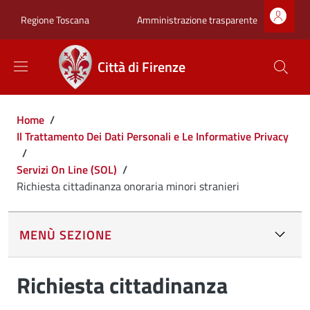
Salta al contenuto principale
Skip to footer content
Zona superiore sot
Amministrazione trasparente
Regione Toscana
Città di Firenze
Briciole di pane
Home
/
Il Trattamento Dei Dati Personali e Le Informative Privacy
/
Servizi On Line (SOL)
/
Richiesta cittadinanza onoraria minori stranieri
MENÙ SEZIONE
Richiesta cittadinanza