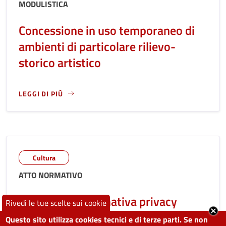
MODULISTICA
Concessione in uso temporaneo di
ambienti di particolare rilievo-
storico artistico
LEGGI DI PIÙ
LEGGI ANCORA RIGUARDO A: CONCESSIONE IN USO TEMPORA
Cultura
ATTO NORMATIVO
ForGlobe - Informativa privacy
Rivedi le tue scelte sui cookie
Questo sito utilizza cookies tecnici e di terze parti. Se non