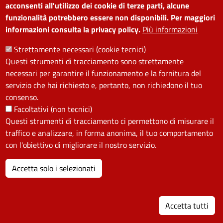
acconsenti all'utilizzo dei cookie di terze parti, alcune
LEGGI DI PIÙ
LEGGI ANCORA RIGUARDO A: FORGLOBE - INFORMATIVA PR
funzionalità potrebbero essere non disponibili. Per maggiori
informazioni consulta la privacy policy.
Più informazioni
Strettamente necessari (cookie tecnici)
Questi strumenti di tracciamento sono strettamente
Cultura
necessari per garantire il funzionamento e la fornitura del
servizio che hai richiesto e, pertanto, non richiedono il tuo
MODULISTICA
consenso.
Facoltativi (non tecnici)
Liberatoria per donazione materiale
Questi strumenti di tracciamento ci permettono di misurare il
documentario
traffico e analizzare, in forma anonima, il tuo comportamento
con l'obiettivo di migliorare il nostro servizio.
LEGGI DI PIÙ
LEGGI ANCORA RIGUARDO A: LIBERATORIA PER DONAZION
Accetta solo i selezionati
I
Accetta tutti
Cultura