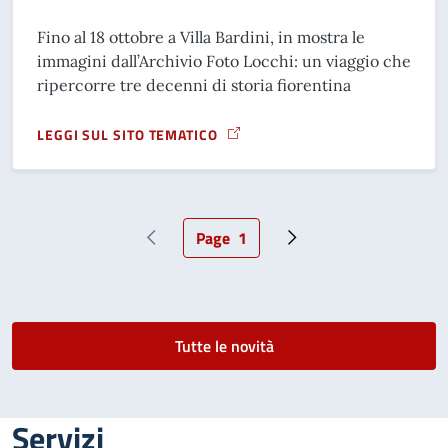
Fino al 18 ottobre a Villa Bardini, in mostra le
immagini dall’Archivio Foto Locchi: un viaggio che
ripercorre tre decenni di storia fiorentina
LEGGI SUL SITO TEMATICO
A PROPOSITO DI FIRENZE &#039;50 &#039;60 &#039;70
Page
1
Pagina precedente
Pagina attuale
Pagina successiva
Tutte le novità
Servizi