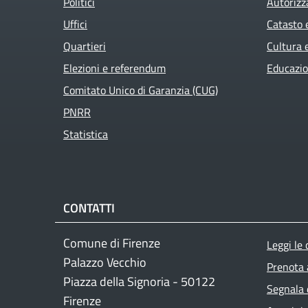
Politici
Autorizz
Uffici
Catasto 
Quartieri
Cultura 
Elezioni e referendum
Educazio
Comitato Unico di Garanzia (CUG)
PNRR
Statistica
CONTATTI
Foo
Comune di Firenze
Leggi le
Palazzo Vecchio
Prenota
Piazza della Signoria - 50122
Segnala 
Firenze