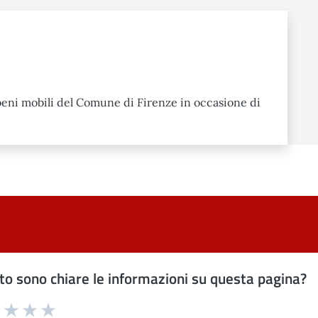
beni mobili del Comune di Firenze in occasione di
o sono chiare le informazioni su questa pagina?
uta 1 stelle su 5
Valuta 2 stelle su 5
Valuta 3 stelle su 5
Valuta 4 stelle su 5
Valuta 5 stelle su 5