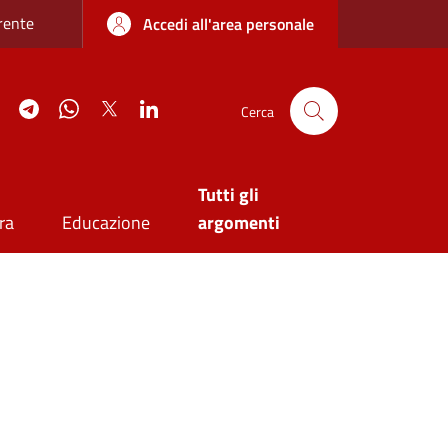
re sottile
rente
Accedi all'area personale
agram
YouTube
Telegram
WhatsApp
Twitter
Linkedin
Cerca
Tutti gli
ra
Educazione
argomenti