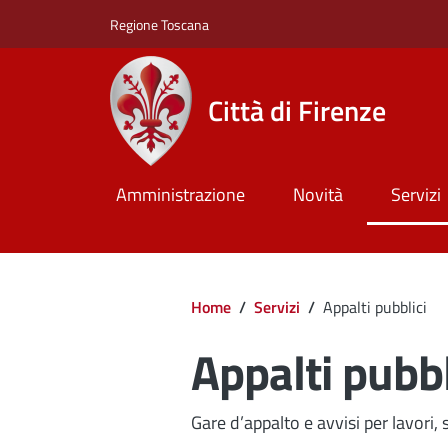
Salta al contenuto principale
Skip to footer content
Regione Toscana
Città di Firenze
Amministrazione
Novità
Servizi
Briciole di pan
Home
/
Servizi
/
Appalti pubblici
Appalti pubbl
Gare d’appalto e avvisi per lavori,