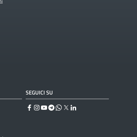
ni
SEGUICI SU
Facebook
Instagram
YouTube
Telegram
WhatsApp
Twitter
Linkedin