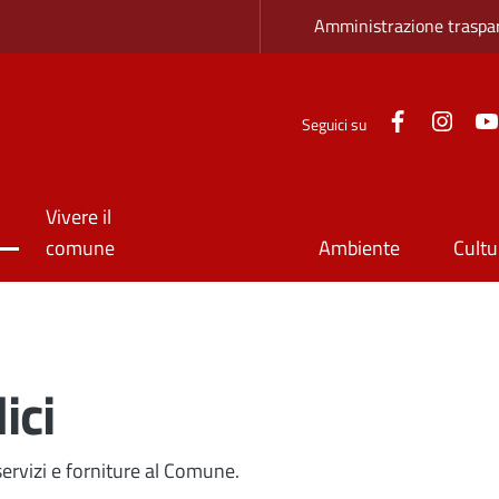
Zona superio
Amministrazione traspa
Facebook
Inst
Seguici su
Vivere il
comune
Ambiente
Cultu
e
ici
 servizi e forniture al Comune.