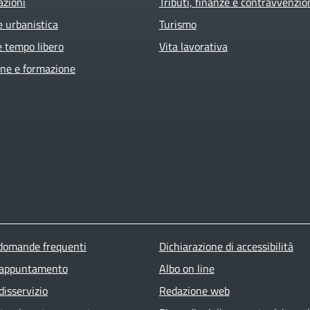
azioni
Tributi, finanze e contravvenzio
e urbanistica
Turismo
e tempo libero
Vita lavorativa
ne e formazione
ter menu
 domande frequenti
Dichiarazione di accessibilità
 appuntamento
Albo on line
disservizio
Redazione web