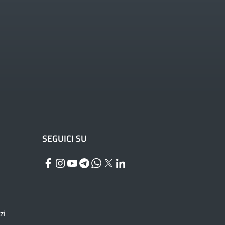
SEGUICI SU
Facebook
Instagram
YouTube
Telegram
WhatsApp
Twitter
Linkedin
zi