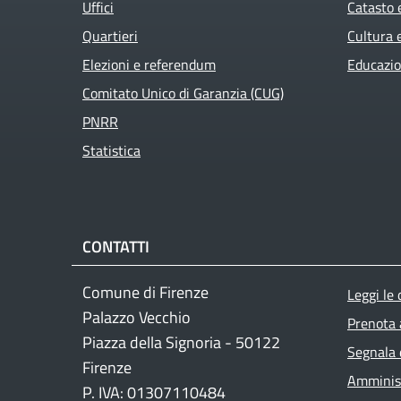
Uffici
Catasto 
Quartieri
Cultura 
Elezioni e referendum
Educazio
Comitato Unico di Garanzia (CUG)
PNRR
Statistica
CONTATTI
Foo
Comune di Firenze
Leggi le
Palazzo Vecchio
Prenota
Piazza della Signoria - 50122
Segnala 
Firenze
Amminist
P. IVA: 01307110484