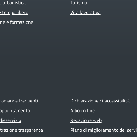
e urbanistica
Turismo
e tempo libero
Vita lavorativa
ne e formazione
ter menu
 domande frequenti
Dichiarazione di accessibilità
 appuntamento
Albo on line
disservizio
Redazione web
razione trasparente
Piano di miglioramento dei servi