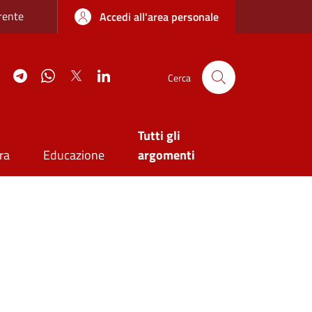
re sottile
rente
Accedi all'area personale
agram
YouTube
Telegram
WhatsApp
Twitter
Linkedin
Cerca
Tutti gli
ra
Educazione
argomenti