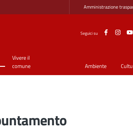
Zona superio
Amministrazione traspa
Facebook
Inst
Seguici su
Vivere il
comune
Ambiente
Cultu
puntamento