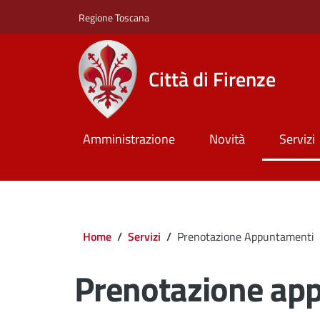
Salta al contenuto principale
Skip to footer content
Regione Toscana
Città di Firenze
Amministrazione
Novità
Servizi
Briciole di pane
Home
/
Servizi
/
Prenotazione Appuntamenti
Prenotazione ap