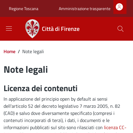
Salta al contenuto principale
Skip to footer content
Zona superiore sot
Amministrazione trasparente
Regione Toscana
Città di Firenze
Briciole di pane
Home
/
Note legali
Note legali
Licenza dei contenuti
In applicazione del principio open by default ai sensi
dell'articolo 52 del decreto legislativo 7 marzo 2005, n. 82
(CAD) e salvo dove diversamente specificato (compresi i
contenuti incorporati di terzi), i dati, i documenti e le
informazioni pubblicati sul sito sono rilasciati con
licenza CC-