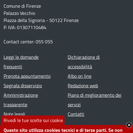
Comune di Firenze
Palazzo Vecchio
Piazza della Signoria - 50122 Firenze
P. IVA: 01307110484
Contact center: 055 055
Footer menu
Leggi le domande
Dichiarazione di
frequenti
accessibilità
Prenota appuntamento
Albo on line
Segnala disservizio
Redazione web
Amministrazione
Piano di miglioramento dei
trasparente
servizi
Note legali
Contatti
Rivedi le tue scelte sui cookie
SEGUICI SU
Questo sito utilizza cookies tecnici e di terze parti. Se non