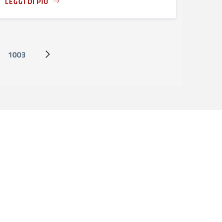
LEGGI DI PIÙ
TEGRATA 2027-2034
IMARIA A.S. 2026-2027
A PROPOSITO DI PIAZZA SAN MARCO: LAVORI PER POSA DEL N
1003
Ultima pagina
Pagina successiva