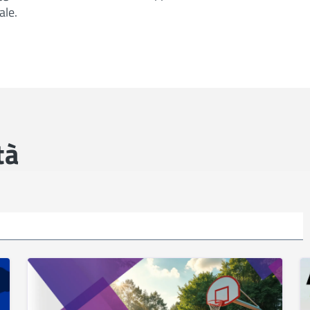
ale.
tà