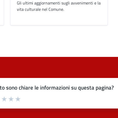
Gli ultimi aggiornamenti sugli avvenimenti e la
vita culturale nel Comune.
o sono chiare le informazioni su questa pagina?
uta 1 stelle su 5
Valuta 2 stelle su 5
Valuta 3 stelle su 5
Valuta 4 stelle su 5
Valuta 5 stelle su 5