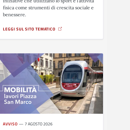
iniziative che utilizzano lo sport e l'attività
fisica come strumenti di crescita sociale e
benessere.
LEGGI SUL SITO TEMATICO
ZAZIONE DELLA &QUOT;FESTA DELLO SPORT 2026&QUOT;
A PROPOSITO DI #BEACTIVE EU SPORT AWARDS: APERTE LE CA
AVVISO
7 AGOSTO 2026