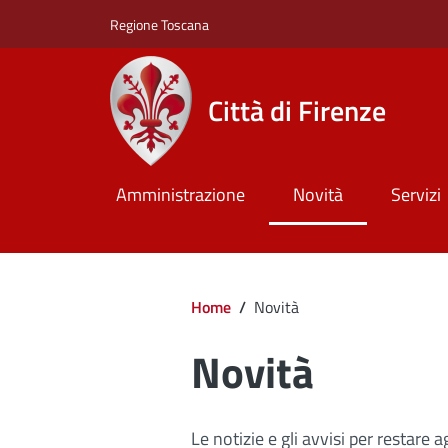
Salta al contenuto principale
Skip to footer content
Regione Toscana
Città di Firenze
Amministrazione
Novità
Servizi
Briciole di pan
Home
/
Novità
Novità
Le notizie e gli avvisi per restare 