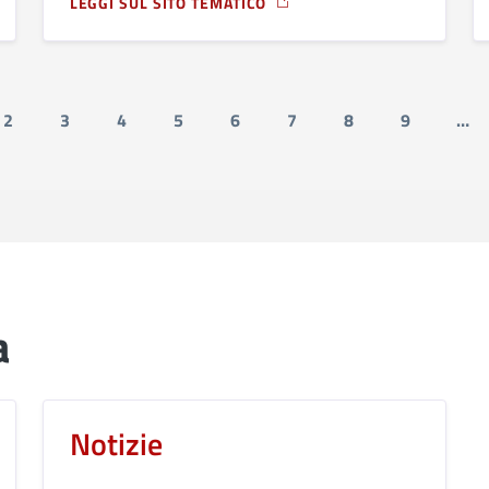
LEGGI SUL SITO TEMATICO
ALLI – “LA TRAVE” - AVVISO CO-PROGETTAZIONE - GESTIONE IN
A PROPOSITO DI FORNITURA LIBRI DI TESTO SCUOLA PR
2
3
4
5
6
7
8
9
…
ente
 attuale
Page
Page
Page
Page
Page
Page
Page
Page
a
Notizie