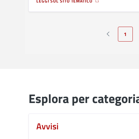
LEGGI SUL SITO TEMATICO
A PROPOSITO DI “CAMPO DI CALCIO NICCOLO’ G
1
Pagina preced
Pagina
Esplora per categori
Avvisi