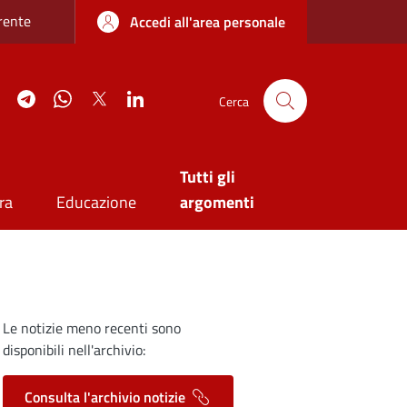
re sottile
rente
Accedi all'area personale
agram
YouTube
Telegram
WhatsApp
Twitter
Linkedin
Cerca
Tutti gli
ra
Educazione
argomenti
Le notizie meno recenti sono
disponibili nell'archivio:
Consulta l'archivio notizie