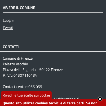
VIVERE IL COMUNE
Luoghi
Active
Eventi
CONTATTI
Comune di Firenze
Palazzo Vecchio
Piazza della Signoria - 50122 Firenze
P. IVA: 01307110484
Contact center: 055 055
Rivedi le tue scelte sui cookie
Footer menu
Leggi le domande
Dichiarazione di
Questo sito utilizza cookies tecnici e di terze parti. Se non