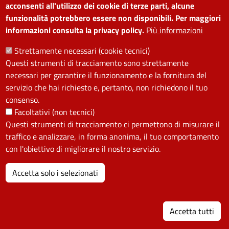
frequenti
accessibilità
acconsenti all'utilizzo dei cookie di terze parti, alcune
Prenota appuntamento
Albo on line
funzionalità potrebbero essere non disponibili. Per maggiori
informazioni consulta la privacy policy.
Più informazioni
Segnala disservizio
Redazione web
Amministrazione
Piano di miglioramento dei
Strettamente necessari (cookie tecnici)
Questi strumenti di tracciamento sono strettamente
trasparente
servizi
necessari per garantire il funzionamento e la fornitura del
Note legali
Contatti
servizio che hai richiesto e, pertanto, non richiedono il tuo
consenso.
SEGUICI SU
Facoltativi (non tecnici)
Questi strumenti di tracciamento ci permettono di misurare il
Facebook
Instagram
YouTube
Telegram
WhatsApp
Twitter
Linkedin
traffico e analizzare, in forma anonima, il tuo comportamento
con l'obiettivo di migliorare il nostro servizio.
PRIVACY
Accetta solo i selezionati
Useful links section
La Privacy nel Comune
I
PRIVACY
Accetta tutti