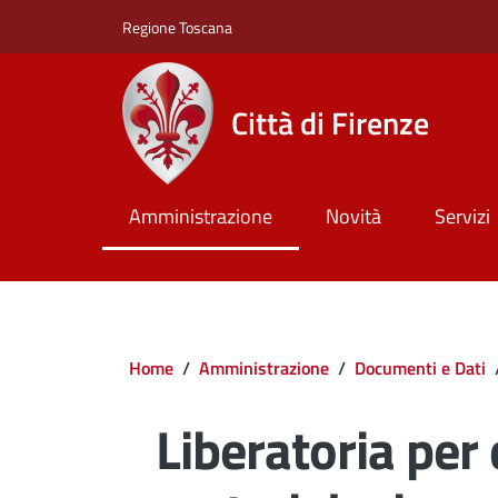
Salta al contenuto principale
Skip to footer content
Regione Toscana
Città di Firenze
Amministrazione
Novità
Servizi
Briciole di pane
Home
/
Amministrazione
/
Documenti e Dati
Liberatoria per