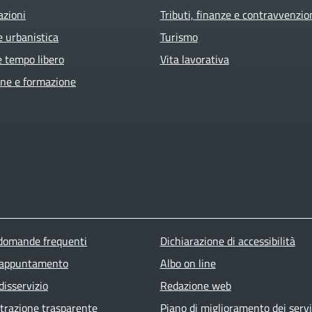
azioni
Tributi, finanze e contravvenzio
e urbanistica
Turismo
e tempo libero
Vita lavorativa
ne e formazione
ter menu
 domande frequenti
Dichiarazione di accessibilità
 appuntamento
Albo on line
disservizio
Redazione web
razione trasparente
Piano di miglioramento dei servi