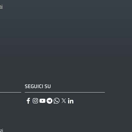
ni
SEGUICI SU
Facebook
Instagram
YouTube
Telegram
WhatsApp
Twitter
Linkedin
zi