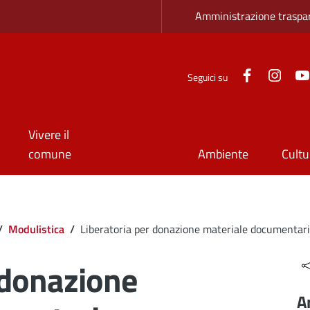
Zona superio
Amministrazione traspa
Facebook
Inst
Seguici su
Vivere il
comune
Ambiente
Cultu
/
Modulistica
/
Liberatoria per donazione materiale documentar
 donazione
A