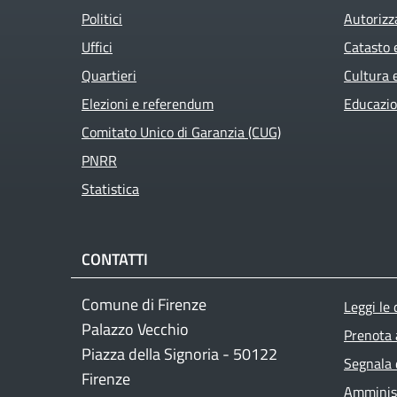
Politici
Autorizz
Uffici
Catasto 
Quartieri
Cultura 
Elezioni e referendum
Educazio
Comitato Unico di Garanzia (CUG)
PNRR
Statistica
CONTATTI
Foo
Comune di Firenze
Leggi le
Palazzo Vecchio
Prenota
Piazza della Signoria - 50122
Segnala 
Firenze
Amminist