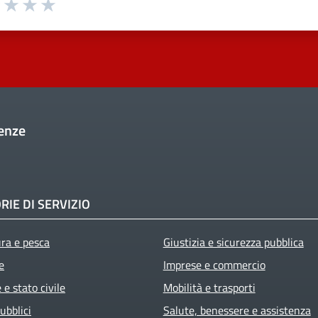
uta 1 stelle su 5
Valuta 2 stelle su 5
Valuta 3 stelle su 5
Valuta 4 stelle su 5
Valuta 5 stelle su 5
enze
RIE DI SERVIZIO
ura e pesca
Giustizia e sicurezza pubblica
e
Imprese e commercio
e stato civile
Mobilità e trasporti
ubblici
Salute, benessere e assistenza