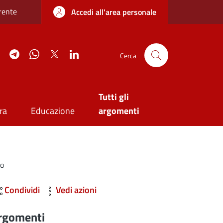
re sottile
rente
Accedi all'area personale
agram
YouTube
Telegram
WhatsApp
Twitter
Linkedin
Cerca
Tutti gli
ra
Educazione
argomenti
io
Condividi
Vedi azioni
rgomenti