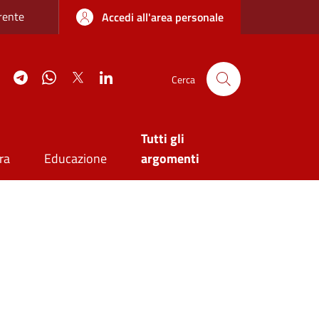
re sottile
rente
Accedi all'area personale
agram
YouTube
Telegram
WhatsApp
Twitter
Linkedin
Cerca
Tutti gli
ra
Educazione
argomenti