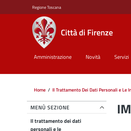
Salta al contenuto principale
Skip to footer content
Regione Toscana
Città di Firenze
Amministrazione
Novità
Servizi
Briciole di pane
Home
/
Il Trattamento Dei Dati Personali e Le 
I
MENÙ SEZIONE
Il trattamento dei dati
personali e le