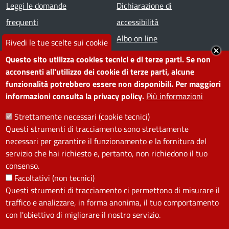
Footer menu
Leggi le domande
Dichiarazione di
frequenti
accessibilità
Prenota appuntamento
Albo on line
Rivedi le tue scelte sui cookie
Segnala disservizio
Redazione web
Questo sito utilizza cookies tecnici e di terze parti. Se non
Amministrazione
Piano di miglioramento dei
acconsenti all'utilizzo dei cookie di terze parti, alcune
funzionalità potrebbero essere non disponibili. Per maggiori
trasparente
servizi
informazioni consulta la privacy policy.
Più informazioni
Note legali
Contatti
Strettamente necessari (cookie tecnici)
Questi strumenti di tracciamento sono strettamente
SEGUICI SU
necessari per garantire il funzionamento e la fornitura del
servizio che hai richiesto e, pertanto, non richiedono il tuo
Facebook
Instagram
YouTube
Telegram
WhatsApp
Twitter
Linkedin
consenso.
Facoltativi (non tecnici)
Questi strumenti di tracciamento ci permettono di misurare il
PRIVACY
traffico e analizzare, in forma anonima, il tuo comportamento
Useful links section
con l'obiettivo di migliorare il nostro servizio.
La Privacy nel Comune