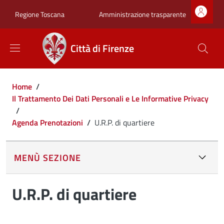
Salta al contenuto principale
Skip to footer content
Zona superiore sot
Amministrazione trasparente
Regione Toscana
Città di Firenze
Briciole di pane
Home
/
Il Trattamento Dei Dati Personali e Le Informative Privacy
/
Agenda Prenotazioni
/
U.R.P. di quartiere
MENÙ SEZIONE
U.R.P. di quartiere