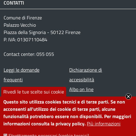
CONTATTI
Comune di Firenze
Palazzo Vecchio
Piazza della Signoria - 50122 Firenze
P. IVA: 01307110484
Contact center: 055 055
Footer menu
Leggi le domande
Dichiarazione di
frequenti
accessibilità
Prenota appuntamento
Albo on line
Rivedi le tue scelte sui cookie
Segnala disservizio
Redazione web
Questo sito utilizza cookies tecnici e di terze parti. Se non
Amministrazione
Piano di miglioramento dei
acconsenti all'utilizzo dei cookie di terze parti, alcune
funzionalità potrebbero essere non disponibili. Per maggiori
trasparente
servizi
informazioni consulta la privacy policy.
Più informazioni
Note legali
Contatti
Strettamente necessari (cookie tecnici)