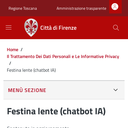
Salta al contenuto principale
Skip to footer content
Zona superiore sot
Amministrazione trasparente
Regione Toscana
Città di Firenze
Briciole di pane
Home
/
Il Trattamento Dei Dati Personali e Le Informative Privacy
/
Festina lente (chatbot IA)
MENÙ SEZIONE
Festina lente (chatbot IA)