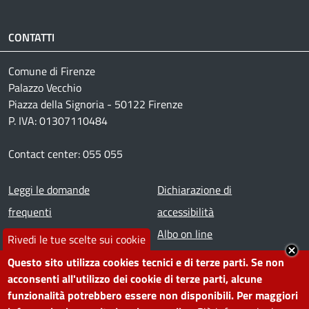
CONTATTI
Comune di Firenze
Palazzo Vecchio
Piazza della Signoria - 50122 Firenze
P. IVA: 01307110484
Contact center: 055 055
Footer menu
Leggi le domande
Dichiarazione di
frequenti
accessibilità
Prenota appuntamento
Albo on line
Rivedi le tue scelte sui cookie
Segnala disservizio
Redazione web
Questo sito utilizza cookies tecnici e di terze parti. Se non
Amministrazione
Piano di miglioramento dei
acconsenti all'utilizzo dei cookie di terze parti, alcune
funzionalità potrebbero essere non disponibili. Per maggiori
trasparente
servizi