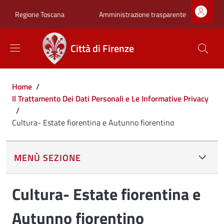
Salta al contenuto principale
Skip to footer content
Zona superiore sot
Amministrazione trasparente
Regione Toscana
Città di Firenze
Briciole di pane
Home
/
Il Trattamento Dei Dati Personali e Le Informative Privacy
/
Cultura- Estate fiorentina e Autunno fiorentino
MENÙ SEZIONE
Cultura- Estate fiorentina e
Autunno fiorentino