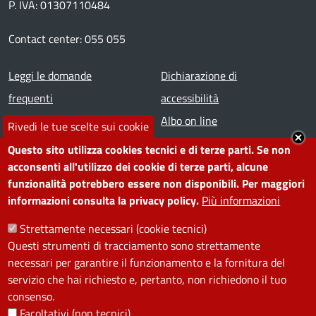
P. IVA: 01307110484
Contact center: 055 055
Footer menu
Leggi le domande
Dichiarazione di
frequenti
accessibilità
Prenota appuntamento
Albo on line
Rivedi le tue scelte sui cookie
Segnala disservizio
Redazione web
Questo sito utilizza cookies tecnici e di terze parti. Se non
Amministrazione
Piano di miglioramento dei
acconsenti all'utilizzo dei cookie di terze parti, alcune
funzionalità potrebbero essere non disponibili. Per maggiori
trasparente
servizi
informazioni consulta la privacy policy.
Più informazioni
Note legali
Contatti
Strettamente necessari (cookie tecnici)
Questi strumenti di tracciamento sono strettamente
SEGUICI SU
necessari per garantire il funzionamento e la fornitura del
servizio che hai richiesto e, pertanto, non richiedono il tuo
Facebook
Instagram
YouTube
Telegram
WhatsApp
Twitter
Linkedin
consenso.
Facoltativi (non tecnici)