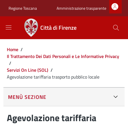
Salta al contenuto principale
Skip to footer content
Zona superiore sot
Amministrazione trasparente
Regione Toscana
Città di Firenze
Briciole di pane
Home
/
Il Trattamento Dei Dati Personali e Le Informative Privacy
/
Servizi On Line (SOL)
/
Agevolazione tariffaria trasporto pubblico locale
MENÙ SEZIONE
Agevolazione tariffaria