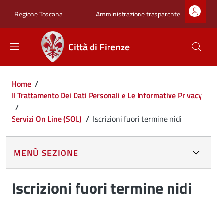
Salta al contenuto principale
Skip to footer content
Zona superiore sot
Amministrazione trasparente
Regione Toscana
Città di Firenze
Briciole di pane
Home
/
Il Trattamento Dei Dati Personali e Le Informative Privacy
/
Servizi On Line (SOL)
/
Iscrizioni fuori termine nidi
MENÙ SEZIONE
Iscrizioni fuori termine nidi