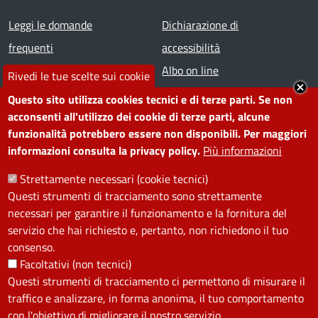
Footer menu
Leggi le domande
Dichiarazione di
frequenti
accessibilità
Prenota appuntamento
Albo on line
Rivedi le tue scelte sui cookie
Segnala disservizio
Redazione web
Questo sito utilizza cookies tecnici e di terze parti. Se non
Amministrazione
Piano di miglioramento dei
acconsenti all'utilizzo dei cookie di terze parti, alcune
funzionalità potrebbero essere non disponibili. Per maggiori
trasparente
servizi
informazioni consulta la privacy policy.
Più informazioni
Note legali
Contatti
Strettamente necessari (cookie tecnici)
Questi strumenti di tracciamento sono strettamente
SEGUICI SU
necessari per garantire il funzionamento e la fornitura del
servizio che hai richiesto e, pertanto, non richiedono il tuo
Facebook
Instagram
YouTube
Telegram
WhatsApp
Twitter
Linkedin
consenso.
Facoltativi (non tecnici)
Questi strumenti di tracciamento ci permettono di misurare il
PRIVACY
traffico e analizzare, in forma anonima, il tuo comportamento
Useful links section
con l'obiettivo di migliorare il nostro servizio.