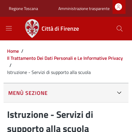
Salta al contenuto principale
Skip to footer content
Zona superiore sot
Amministrazione trasparente
Regione Toscana
Città di Firenze
Briciole di pane
Home
/
Il Trattamento Dei Dati Personali e Le Informative Privacy
/
Istruzione - Servizi di supporto alla scuola
MENÙ SEZIONE
Istruzione - Servizi di
supporto alla scuola