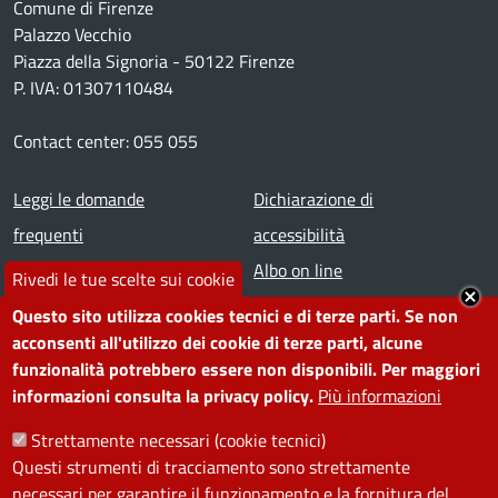
Comune di Firenze
Palazzo Vecchio
Piazza della Signoria - 50122 Firenze
P. IVA: 01307110484
Contact center: 055 055
Footer menu
Leggi le domande
Dichiarazione di
frequenti
accessibilità
Prenota appuntamento
Albo on line
Rivedi le tue scelte sui cookie
Segnala disservizio
Redazione web
Questo sito utilizza cookies tecnici e di terze parti. Se non
Amministrazione
Piano di miglioramento dei
acconsenti all'utilizzo dei cookie di terze parti, alcune
funzionalità potrebbero essere non disponibili. Per maggiori
trasparente
servizi
informazioni consulta la privacy policy.
Più informazioni
Note legali
Contatti
Strettamente necessari (cookie tecnici)
Questi strumenti di tracciamento sono strettamente
SEGUICI SU
necessari per garantire il funzionamento e la fornitura del