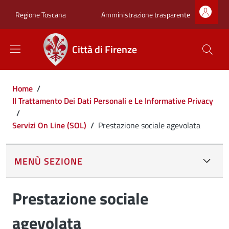
Salta al contenuto principale
Skip to footer content
Zona superiore sot
Amministrazione trasparente
Regione Toscana
Città di Firenze
Briciole di pane
Home
/
Il Trattamento Dei Dati Personali e Le Informative Privacy
/
Servizi On Line (SOL)
/
Prestazione sociale agevolata
MENÙ SEZIONE
Prestazione sociale
agevolata