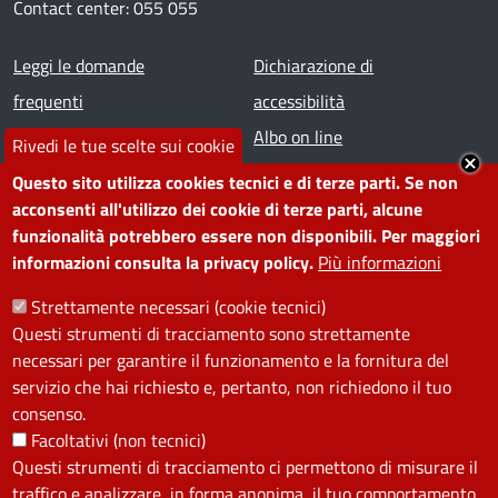
Contact center: 055 055
Footer menu
Leggi le domande
Dichiarazione di
frequenti
accessibilità
Prenota appuntamento
Albo on line
Rivedi le tue scelte sui cookie
Segnala disservizio
Redazione web
Questo sito utilizza cookies tecnici e di terze parti. Se non
Amministrazione
Piano di miglioramento dei
acconsenti all'utilizzo dei cookie di terze parti, alcune
funzionalità potrebbero essere non disponibili. Per maggiori
trasparente
servizi
informazioni consulta la privacy policy.
Più informazioni
Note legali
Contatti
Strettamente necessari (cookie tecnici)
Questi strumenti di tracciamento sono strettamente
SEGUICI SU
necessari per garantire il funzionamento e la fornitura del
servizio che hai richiesto e, pertanto, non richiedono il tuo
Facebook
Instagram
YouTube
Telegram
WhatsApp
Twitter
Linkedin
consenso.
Facoltativi (non tecnici)
Questi strumenti di tracciamento ci permettono di misurare il
PRIVACY
traffico e analizzare, in forma anonima, il tuo comportamento