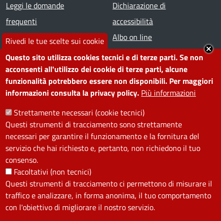
Footer menu
Leggi le domande
Dichiarazione di
frequenti
accessibilità
Prenota appuntamento
Albo on line
Rivedi le tue scelte sui cookie
Segnala disservizio
Redazione web
Questo sito utilizza cookies tecnici e di terze parti. Se non
Amministrazione
Piano di miglioramento dei
acconsenti all'utilizzo dei cookie di terze parti, alcune
funzionalità potrebbero essere non disponibili. Per maggiori
trasparente
servizi
informazioni consulta la privacy policy.
Più informazioni
Note legali
Contatti
Strettamente necessari (cookie tecnici)
Questi strumenti di tracciamento sono strettamente
SEGUICI SU
necessari per garantire il funzionamento e la fornitura del
servizio che hai richiesto e, pertanto, non richiedono il tuo
Facebook
Instagram
YouTube
Telegram
WhatsApp
Twitter
Linkedin
consenso.
Facoltativi (non tecnici)
Questi strumenti di tracciamento ci permettono di misurare il
PRIVACY
traffico e analizzare, in forma anonima, il tuo comportamento
Useful links section
con l'obiettivo di migliorare il nostro servizio.
La Privacy nel Comune