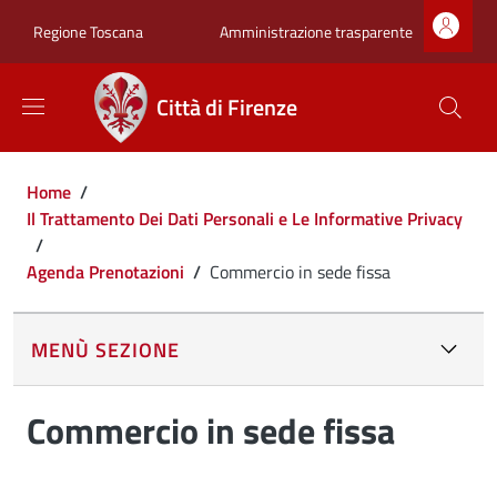
Salta al contenuto principale
Skip to footer content
Zona superiore sot
Amministrazione trasparente
Regione Toscana
Città di Firenze
Briciole di pane
Home
/
Il Trattamento Dei Dati Personali e Le Informative Privacy
/
Agenda Prenotazioni
/
Commercio in sede fissa
MENÙ SEZIONE
Commercio in sede fissa