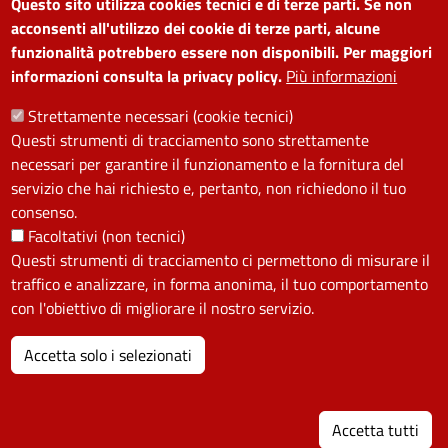
Questo sito utilizza cookies tecnici e di terze parti. Se non
Amministrazione
Piano di miglioramento dei
acconsenti all'utilizzo dei cookie di terze parti, alcune
funzionalità potrebbero essere non disponibili. Per maggiori
trasparente
servizi
informazioni consulta la privacy policy.
Più informazioni
Note legali
Contatti
Strettamente necessari (cookie tecnici)
Questi strumenti di tracciamento sono strettamente
SEGUICI SU
necessari per garantire il funzionamento e la fornitura del
servizio che hai richiesto e, pertanto, non richiedono il tuo
Facebook
Instagram
YouTube
Telegram
WhatsApp
Twitter
Linkedin
consenso.
Facoltativi (non tecnici)
Questi strumenti di tracciamento ci permettono di misurare il
PRIVACY
traffico e analizzare, in forma anonima, il tuo comportamento
Useful links section
con l'obiettivo di migliorare il nostro servizio.
La Privacy nel Comune
PRIVACY
Accetta solo i selezionati
I
Accetta tutti