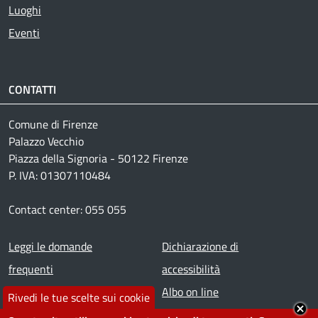
Luoghi
Eventi
CONTATTI
Comune di Firenze
Palazzo Vecchio
Piazza della Signoria - 50122 Firenze
P. IVA: 01307110484
Contact center: 055 055
Footer menu
Leggi le domande
Dichiarazione di
frequenti
accessibilità
Prenota appuntamento
Albo on line
Rivedi le tue scelte sui cookie
Segnala disservizio
Redazione web