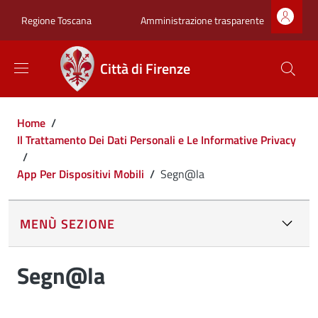
Salta al contenuto principale
Skip to footer content
Zona superiore sot
Amministrazione trasparente
Regione Toscana
Città di Firenze
Briciole di pane
Home
/
Il Trattamento Dei Dati Personali e Le Informative Privacy
/
App Per Dispositivi Mobili
/
Segn@la
MENÙ SEZIONE
Segn@la