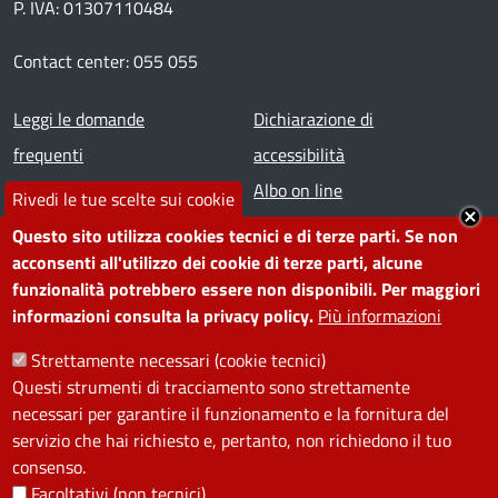
P. IVA: 01307110484
Contact center: 055 055
Footer menu
Leggi le domande
Dichiarazione di
frequenti
accessibilità
Prenota appuntamento
Albo on line
Rivedi le tue scelte sui cookie
Segnala disservizio
Redazione web
Questo sito utilizza cookies tecnici e di terze parti. Se non
Amministrazione
Piano di miglioramento dei
acconsenti all'utilizzo dei cookie di terze parti, alcune
funzionalità potrebbero essere non disponibili. Per maggiori
trasparente
servizi
informazioni consulta la privacy policy.
Più informazioni
Note legali
Contatti
Strettamente necessari (cookie tecnici)
Questi strumenti di tracciamento sono strettamente
SEGUICI SU
necessari per garantire il funzionamento e la fornitura del
servizio che hai richiesto e, pertanto, non richiedono il tuo
Facebook
Instagram
YouTube
Telegram
WhatsApp
Twitter
Linkedin
consenso.
Facoltativi (non tecnici)