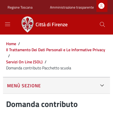
Salta al contenuto principale
Skip to footer content
Zona superiore sot
Amministrazione trasparente
Regione Toscana
Città di Firenze
Briciole di pane
Home
/
Il Trattamento Dei Dati Personali e Le Informative Privacy
/
Servizi On Line (SOL)
/
Domanda contributo Pacchetto scuola
MENÙ SEZIONE
Domanda contributo