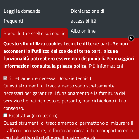
Footer menu
Leggi le domande
Dichiarazione di
frequenti
accessibilità
Prenota appuntamento
Albo on line
Rivedi le tue scelte sui cookie
Segnala disservizio
Redazione web
Questo sito utilizza cookies tecnici e di terze parti. Se non
Amministrazione
Piano di miglioramento dei
acconsenti all'utilizzo dei cookie di terze parti, alcune
funzionalità potrebbero essere non disponibili. Per maggiori
trasparente
servizi
informazioni consulta la privacy policy.
Più informazioni
Note legali
Contatti
Strettamente necessari (cookie tecnici)
Questi strumenti di tracciamento sono strettamente
SEGUICI SU
necessari per garantire il funzionamento e la fornitura del
servizio che hai richiesto e, pertanto, non richiedono il tuo
Facebook
Instagram
YouTube
Telegram
WhatsApp
Twitter
Linkedin
consenso.
Facoltativi (non tecnici)
Questi strumenti di tracciamento ci permettono di misurare il
PRIVACY
traffico e analizzare, in forma anonima, il tuo comportamento
Useful links section
con l'obiettivo di migliorare il nostro servizio.