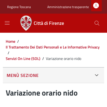
Salta al contenuto principale
Skip to footer content
Zona superiore sot
Amministrazione trasparente
Regione Toscana
Città di Firenze
Briciole di pane
Home
/
Il Trattamento Dei Dati Personali e Le Informative Privacy
/
Servizi On Line (SOL)
/
Variazione orario nido
MENÙ SEZIONE
Variazione orario nido