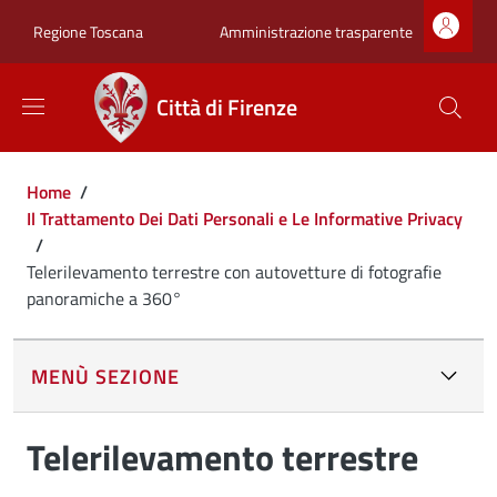
Salta al contenuto principale
Skip to footer content
Zona superiore sot
Amministrazione trasparente
Regione Toscana
Città di Firenze
Briciole di pane
Home
/
Il Trattamento Dei Dati Personali e Le Informative Privacy
/
Telerilevamento terrestre con autovetture di fotografie
panoramiche a 360°
MENÙ SEZIONE
Telerilevamento terrestre