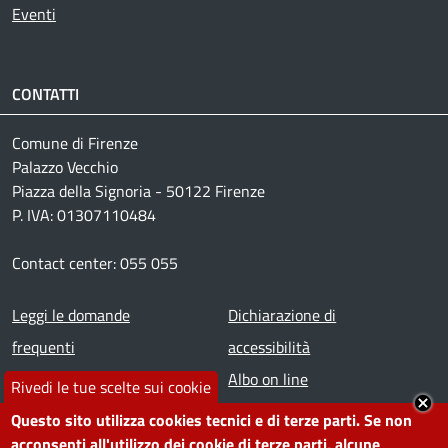
Eventi
CONTATTI
Comune di Firenze
Palazzo Vecchio
Piazza della Signoria - 50122 Firenze
P. IVA: 01307110484
Contact center: 055 055
Footer menu
Leggi le domande
Dichiarazione di
frequenti
accessibilità
Prenota appuntamento
Albo on line
Rivedi le tue scelte sui cookie
Segnala disservizio
Redazione web
Questo sito utilizza cookies tecnici e di terze parti. Se non
Amministrazione
Piano di miglioramento dei
acconsenti all'utilizzo dei cookie di terze parti, alcune