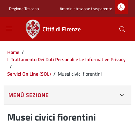
Salta al contenuto principale
Skip to footer content
Zona superiore sot
Amministrazione trasparente
Regione Toscana
Città di Firenze
Briciole di pane
Home
/
Il Trattamento Dei Dati Personali e Le Informative Privacy
/
Servizi On Line (SOL)
/
Musei civici fiorentini
MENÙ SEZIONE
Musei civici fiorentini