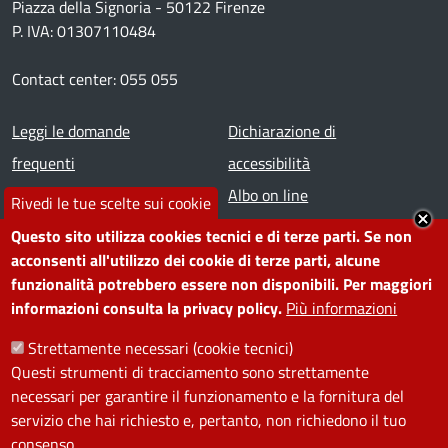
Piazza della Signoria - 50122 Firenze
P. IVA: 01307110484
Contact center: 055 055
Footer menu
Leggi le domande
Dichiarazione di
frequenti
accessibilità
Prenota appuntamento
Albo on line
Rivedi le tue scelte sui cookie
Segnala disservizio
Redazione web
Questo sito utilizza cookies tecnici e di terze parti. Se non
Amministrazione
Piano di miglioramento dei
acconsenti all'utilizzo dei cookie di terze parti, alcune
funzionalità potrebbero essere non disponibili. Per maggiori
trasparente
servizi
informazioni consulta la privacy policy.
Più informazioni
Note legali
Contatti
Strettamente necessari (cookie tecnici)
Questi strumenti di tracciamento sono strettamente
SEGUICI SU
necessari per garantire il funzionamento e la fornitura del
servizio che hai richiesto e, pertanto, non richiedono il tuo
Facebook
Instagram
YouTube
Telegram
WhatsApp
Twitter
Linkedin
consenso.