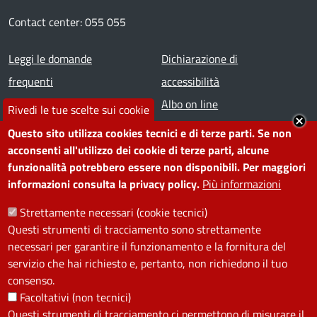
Contact center: 055 055
Footer menu
Leggi le domande
Dichiarazione di
frequenti
accessibilità
Prenota appuntamento
Albo on line
Rivedi le tue scelte sui cookie
Segnala disservizio
Redazione web
Questo sito utilizza cookies tecnici e di terze parti. Se non
Amministrazione
Piano di miglioramento dei
acconsenti all'utilizzo dei cookie di terze parti, alcune
funzionalità potrebbero essere non disponibili. Per maggiori
trasparente
servizi
informazioni consulta la privacy policy.
Più informazioni
Note legali
Contatti
Strettamente necessari (cookie tecnici)
Questi strumenti di tracciamento sono strettamente
SEGUICI SU
necessari per garantire il funzionamento e la fornitura del
servizio che hai richiesto e, pertanto, non richiedono il tuo
Facebook
Instagram
YouTube
Telegram
WhatsApp
Twitter
Linkedin
consenso.
Facoltativi (non tecnici)
Questi strumenti di tracciamento ci permettono di misurare il
PRIVACY