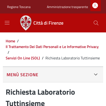
Salta al contenuto principale
Skip to footer content
Zona superiore sot
Amministrazione trasparente
Regione Toscana
Città di Firenze
Briciole di pane
Home
/
Il Trattamento Dei Dati Personali e Le Informative Privacy
/
Servizi On Line (SOL)
/
Richiesta Laboratorio Tuttinsieme
MENÙ SEZIONE
Richiesta Laboratorio
Tuttinsieme