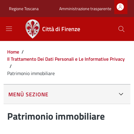
Salta al contenuto principale
Skip to footer content
Zona superiore sot
Amministrazione trasparente
Regione Toscana
Città di Firenze
Briciole di pane
Home
/
Il Trattamento Dei Dati Personali e Le Informative Privacy
/
Patrimonio immobiliare
MENÙ SEZIONE
Patrimonio immobiliare