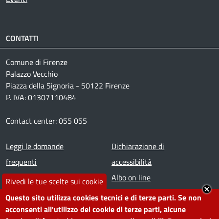
CONTATTI
Comune di Firenze
Palazzo Vecchio
Piazza della Signoria - 50122 Firenze
P. IVA: 01307110484
Contact center: 055 055
Footer menu
Leggi le domande
Dichiarazione di
frequenti
accessibilità
Prenota appuntamento
Albo on line
Rivedi le tue scelte sui cookie
Segnala disservizio
Redazione web
Questo sito utilizza cookies tecnici e di terze parti. Se non
Amministrazione
Piano di miglioramento dei
acconsenti all'utilizzo dei cookie di terze parti, alcune