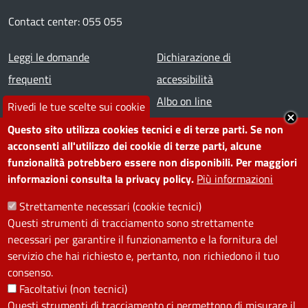
Contact center: 055 055
Footer menu
Leggi le domande
Dichiarazione di
frequenti
accessibilità
Prenota appuntamento
Albo on line
Rivedi le tue scelte sui cookie
Segnala disservizio
Redazione web
Questo sito utilizza cookies tecnici e di terze parti. Se non
Amministrazione
Piano di miglioramento dei
acconsenti all'utilizzo dei cookie di terze parti, alcune
funzionalità potrebbero essere non disponibili. Per maggiori
trasparente
servizi
informazioni consulta la privacy policy.
Più informazioni
Note legali
Contatti
Strettamente necessari (cookie tecnici)
Questi strumenti di tracciamento sono strettamente
SEGUICI SU
necessari per garantire il funzionamento e la fornitura del
servizio che hai richiesto e, pertanto, non richiedono il tuo
Facebook
Instagram
YouTube
Telegram
WhatsApp
Twitter
Linkedin
consenso.
Facoltativi (non tecnici)
Questi strumenti di tracciamento ci permettono di misurare il
PRIVACY