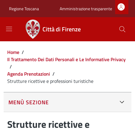
Salta al contenuto principale
Skip to footer content
Zona superiore sot
Amministrazione trasparente
Regione Toscana
Città di Firenze
Briciole di pane
Home
/
Il Trattamento Dei Dati Personali e Le Informative Privacy
/
Agenda Prenotazioni
/
Strutture ricettive e professioni turistiche
MENÙ SEZIONE
Strutture ricettive e