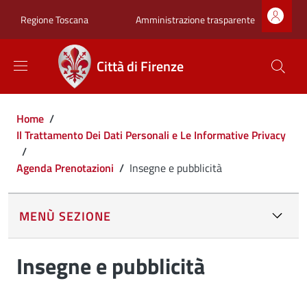
Salta al contenuto principale
Skip to footer content
Zona superiore sot
Amministrazione trasparente
Regione Toscana
Città di Firenze
Briciole di pane
Home
/
Il Trattamento Dei Dati Personali e Le Informative Privacy
/
Agenda Prenotazioni
/
Insegne e pubblicità
MENÙ SEZIONE
Insegne e pubblicità