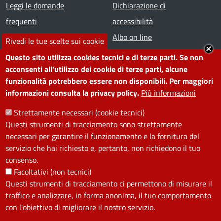
Footer menu
Leggi le domande
Dichiarazione di
frequenti
accessibilità
Prenota appuntamento
Albo on line
Rivedi le tue scelte sui cookie
Segnala disservizio
Redazione web
Questo sito utilizza cookies tecnici e di terze parti. Se non
Amministrazione
Piano di miglioramento dei
acconsenti all'utilizzo dei cookie di terze parti, alcune
funzionalità potrebbero essere non disponibili. Per maggiori
trasparente
servizi
informazioni consulta la privacy policy.
Più informazioni
Note legali
Contatti
Strettamente necessari (cookie tecnici)
Questi strumenti di tracciamento sono strettamente
SEGUICI SU
necessari per garantire il funzionamento e la fornitura del
servizio che hai richiesto e, pertanto, non richiedono il tuo
Facebook
Instagram
YouTube
Telegram
WhatsApp
Twitter
Linkedin
consenso.
Facoltativi (non tecnici)
Questi strumenti di tracciamento ci permettono di misurare il
PRIVACY
traffico e analizzare, in forma anonima, il tuo comportamento
Useful links section
con l'obiettivo di migliorare il nostro servizio.
La Privacy nel Comune