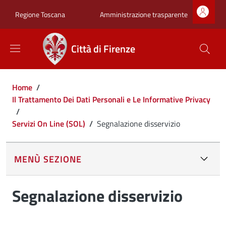
Salta al contenuto principale
Skip to footer content
Zona superiore sot
Amministrazione trasparente
Regione Toscana
Città di Firenze
Briciole di pane
Home
/
Il Trattamento Dei Dati Personali e Le Informative Privacy
/
Servizi On Line (SOL)
/
Segnalazione disservizio
MENÙ SEZIONE
Segnalazione disservizio