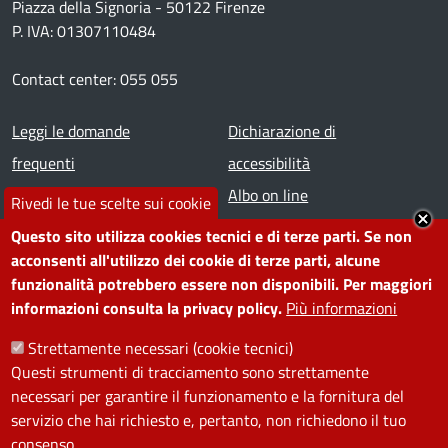
Piazza della Signoria - 50122 Firenze
P. IVA: 01307110484
Contact center: 055 055
Footer menu
Leggi le domande
Dichiarazione di
frequenti
accessibilità
Prenota appuntamento
Albo on line
Rivedi le tue scelte sui cookie
Segnala disservizio
Redazione web
Questo sito utilizza cookies tecnici e di terze parti. Se non
Amministrazione
Piano di miglioramento dei
acconsenti all'utilizzo dei cookie di terze parti, alcune
funzionalità potrebbero essere non disponibili. Per maggiori
trasparente
servizi
informazioni consulta la privacy policy.
Più informazioni
Note legali
Contatti
Strettamente necessari (cookie tecnici)
Questi strumenti di tracciamento sono strettamente
SEGUICI SU
necessari per garantire il funzionamento e la fornitura del
servizio che hai richiesto e, pertanto, non richiedono il tuo
Facebook
Instagram
YouTube
Telegram
WhatsApp
Twitter
Linkedin
consenso.