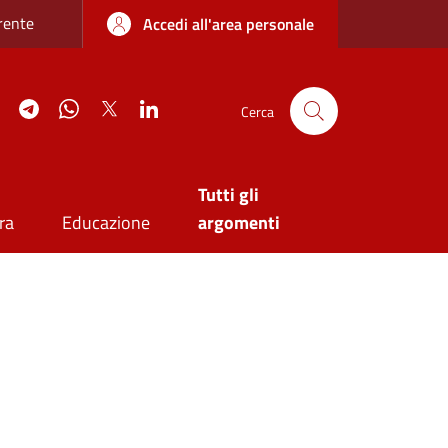
re sottile
rente
Accedi all'area personale
agram
YouTube
Telegram
WhatsApp
Twitter
Linkedin
Cerca
Tutti gli
ra
Educazione
argomenti