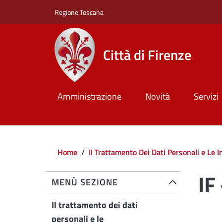
Salta al contenuto principale
Skip to footer content
Regione Toscana
Città di Firenze
Amministrazione
Novità
Servizi
Briciole di pane
Home
/
Il Trattamento Dei Dati Personali e Le 
IF
MENÙ SEZIONE
Il trattamento dei dati
personali e le