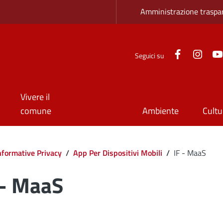
Zona superio
Amministrazione traspa
Facebook
Inst
Seguici su
Vivere il
comune
Ambiente
Cultu
Informative Privacy
/
App Per Dispositivi Mobili
/
IF - MaaS
 - MaaS