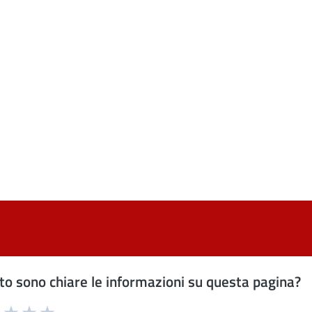
o sono chiare le informazioni su questa pagina?
uta 1 stelle su 5
Valuta 2 stelle su 5
Valuta 3 stelle su 5
Valuta 4 stelle su 5
Valuta 5 stelle su 5