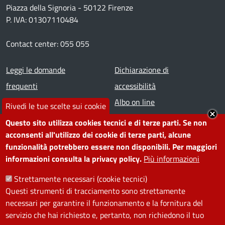
Piazza della Signoria - 50122 Firenze
P. IVA: 01307110484
Contact center: 055 055
Footer menu
Leggi le domande
Dichiarazione di
frequenti
accessibilità
Prenota appuntamento
Albo on line
Rivedi le tue scelte sui cookie
Segnala disservizio
Redazione web
Questo sito utilizza cookies tecnici e di terze parti. Se non
Amministrazione
Piano di miglioramento dei
acconsenti all'utilizzo dei cookie di terze parti, alcune
funzionalità potrebbero essere non disponibili. Per maggiori
trasparente
servizi
informazioni consulta la privacy policy.
Più informazioni
Note legali
Contatti
Strettamente necessari (cookie tecnici)
Questi strumenti di tracciamento sono strettamente
SEGUICI SU
necessari per garantire il funzionamento e la fornitura del
servizio che hai richiesto e, pertanto, non richiedono il tuo
Facebook
Instagram
YouTube
Telegram
WhatsApp
Twitter
Linkedin