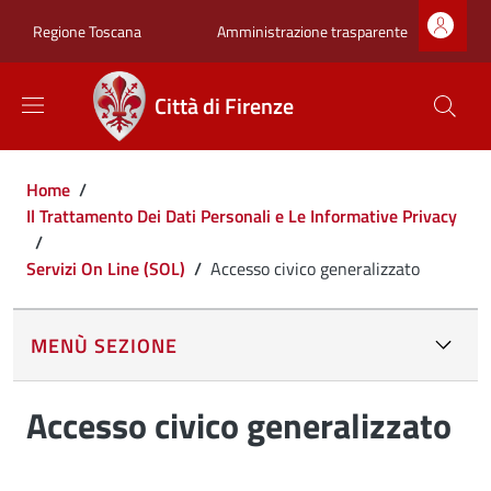
Salta al contenuto principale
Skip to footer content
Zona superiore sot
Amministrazione trasparente
Regione Toscana
Città di Firenze
Briciole di pane
Home
/
Il Trattamento Dei Dati Personali e Le Informative Privacy
/
Servizi On Line (SOL)
/
Accesso civico generalizzato
MENÙ SEZIONE
Accesso civico generalizzato