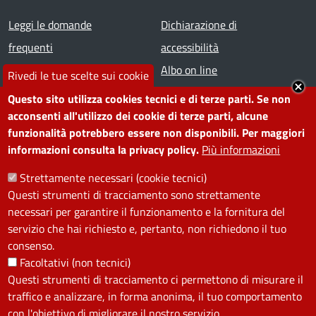
Footer menu
Leggi le domande
Dichiarazione di
frequenti
accessibilità
Prenota appuntamento
Albo on line
Rivedi le tue scelte sui cookie
Segnala disservizio
Redazione web
Questo sito utilizza cookies tecnici e di terze parti. Se non
Amministrazione
Piano di miglioramento dei
acconsenti all'utilizzo dei cookie di terze parti, alcune
funzionalità potrebbero essere non disponibili. Per maggiori
trasparente
servizi
informazioni consulta la privacy policy.
Più informazioni
Note legali
Contatti
Strettamente necessari (cookie tecnici)
Questi strumenti di tracciamento sono strettamente
SEGUICI SU
necessari per garantire il funzionamento e la fornitura del
servizio che hai richiesto e, pertanto, non richiedono il tuo
Facebook
Instagram
YouTube
Telegram
WhatsApp
Twitter
Linkedin
consenso.
Facoltativi (non tecnici)
Questi strumenti di tracciamento ci permettono di misurare il
PRIVACY
traffico e analizzare, in forma anonima, il tuo comportamento
Useful links section
con l'obiettivo di migliorare il nostro servizio.