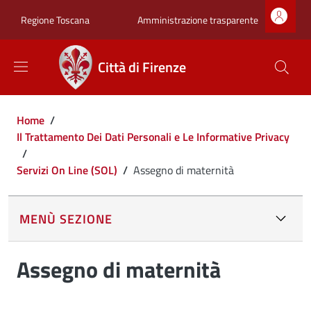
Salta al contenuto principale
Skip to footer content
Zona superiore sot
Amministrazione trasparente
Regione Toscana
Città di Firenze
Briciole di pane
Home
/
Il Trattamento Dei Dati Personali e Le Informative Privacy
/
Servizi On Line (SOL)
/
Assegno di maternità
MENÙ SEZIONE
Assegno di maternità