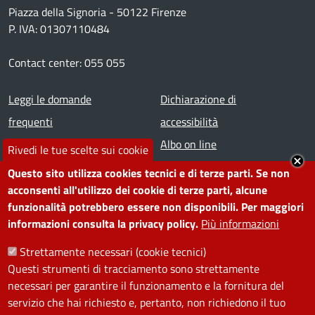
Piazza della Signoria - 50122 Firenze
P. IVA: 01307110484
Contact center: 055 055
Footer menu
Leggi le domande
Dichiarazione di
frequenti
accessibilità
Prenota appuntamento
Albo on line
Rivedi le tue scelte sui cookie
Segnala disservizio
Redazione web
Questo sito utilizza cookies tecnici e di terze parti. Se non
Amministrazione
Piano di miglioramento dei
acconsenti all'utilizzo dei cookie di terze parti, alcune
funzionalità potrebbero essere non disponibili. Per maggiori
trasparente
servizi
informazioni consulta la privacy policy.
Più informazioni
Note legali
Contatti
Strettamente necessari (cookie tecnici)
Questi strumenti di tracciamento sono strettamente
SEGUICI SU
necessari per garantire il funzionamento e la fornitura del
servizio che hai richiesto e, pertanto, non richiedono il tuo
Facebook
Instagram
YouTube
Telegram
WhatsApp
Twitter
Linkedin