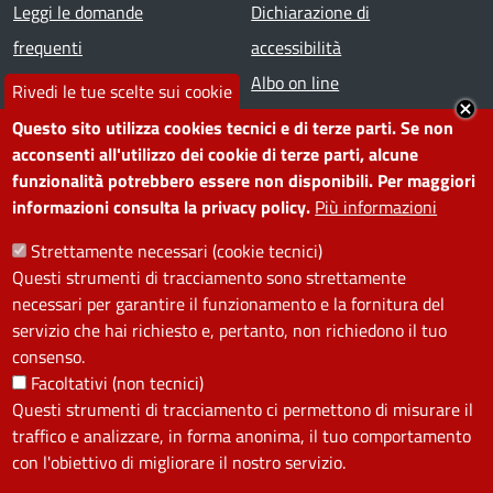
Footer menu
Leggi le domande
Dichiarazione di
frequenti
accessibilità
Prenota appuntamento
Albo on line
Rivedi le tue scelte sui cookie
Segnala disservizio
Redazione web
Questo sito utilizza cookies tecnici e di terze parti. Se non
Amministrazione
Piano di miglioramento dei
acconsenti all'utilizzo dei cookie di terze parti, alcune
funzionalità potrebbero essere non disponibili. Per maggiori
trasparente
servizi
informazioni consulta la privacy policy.
Più informazioni
Note legali
Contatti
Strettamente necessari (cookie tecnici)
Questi strumenti di tracciamento sono strettamente
SEGUICI SU
necessari per garantire il funzionamento e la fornitura del
servizio che hai richiesto e, pertanto, non richiedono il tuo
Facebook
Instagram
YouTube
Telegram
WhatsApp
Twitter
Linkedin
consenso.
Facoltativi (non tecnici)
Questi strumenti di tracciamento ci permettono di misurare il
PRIVACY
traffico e analizzare, in forma anonima, il tuo comportamento
Useful links section
con l'obiettivo di migliorare il nostro servizio.
La Privacy nel Comune