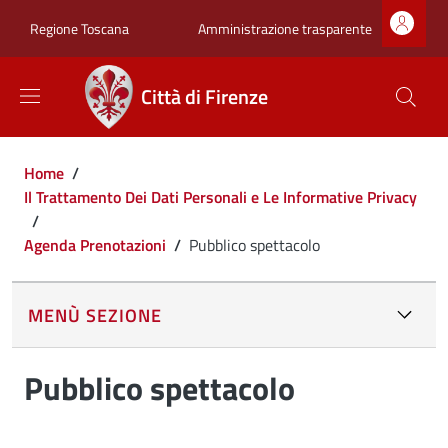
Salta al contenuto principale
Skip to footer content
Zona superiore sot
Amministrazione trasparente
Regione Toscana
Città di Firenze
Briciole di pane
Home
/
Il Trattamento Dei Dati Personali e Le Informative Privacy
/
Agenda Prenotazioni
/
Pubblico spettacolo
MENÙ SEZIONE
Pubblico spettacolo