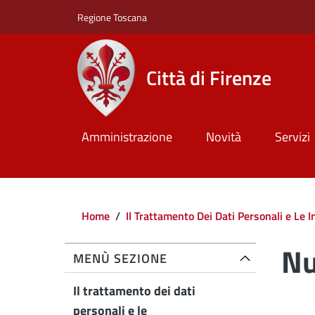
Salta al contenuto principale
Skip to footer content
Regione Toscana
Città di Firenze
Amministrazione
Novità
Servizi
Briciole di pane
Home
/
Il Trattamento Dei Dati Personali e Le 
Nu
MENÙ SEZIONE
Il trattamento dei dati
personali e le