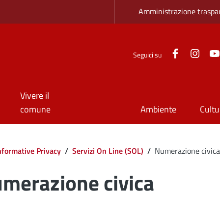
Zona superio
Amministrazione traspa
Facebook
Inst
Seguici su
Vivere il
comune
Ambiente
Cultu
Informative Privacy
/
Servizi On Line (SOL)
/
Numerazione civica
merazione civica