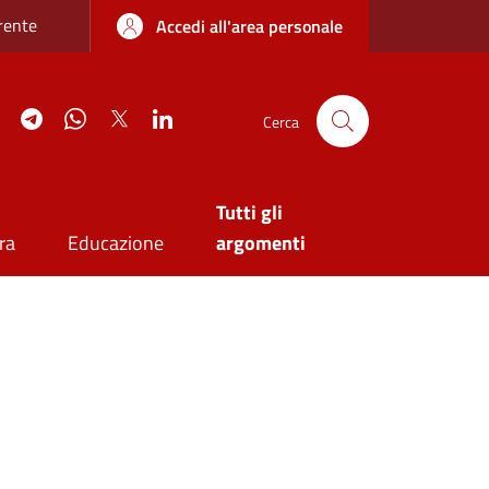
re sottile
rente
Accedi all'area personale
agram
YouTube
Telegram
WhatsApp
Twitter
Linkedin
Cerca
Tutti gli
ra
Educazione
argomenti