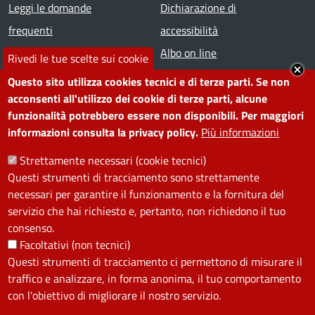
Footer menu
Leggi le domande
Dichiarazione di
frequenti
accessibilità
Prenota appuntamento
Albo on line
Rivedi le tue scelte sui cookie
Segnala disservizio
Redazione web
Questo sito utilizza cookies tecnici e di terze parti. Se non
Amministrazione
Piano di miglioramento dei
acconsenti all'utilizzo dei cookie di terze parti, alcune
funzionalità potrebbero essere non disponibili. Per maggiori
trasparente
servizi
informazioni consulta la privacy policy.
Più informazioni
Note legali
Contatti
Strettamente necessari (cookie tecnici)
Questi strumenti di tracciamento sono strettamente
SEGUICI SU
necessari per garantire il funzionamento e la fornitura del
servizio che hai richiesto e, pertanto, non richiedono il tuo
Facebook
Instagram
YouTube
Telegram
WhatsApp
Twitter
Linkedin
consenso.
Facoltativi (non tecnici)
Questi strumenti di tracciamento ci permettono di misurare il
PRIVACY
traffico e analizzare, in forma anonima, il tuo comportamento
Useful links section
con l'obiettivo di migliorare il nostro servizio.
La Privacy nel Comune