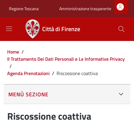
Salta al contenuto principale
Skip to footer content
Zona superiore sot
Amministrazione trasparente
Regione Toscana
Città di Firenze
Briciole di pane
Home
/
Il Trattamento Dei Dati Personali e Le Informative Privacy
/
Agenda Prenotazioni
/
Riscossione coattiva
MENÙ SEZIONE
Riscossione coattiva