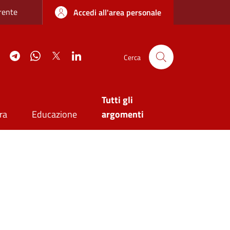
re sottile
rente
Accedi all'area personale
agram
YouTube
Telegram
WhatsApp
Twitter
Linkedin
Cerca
Tutti gli
ra
Educazione
argomenti