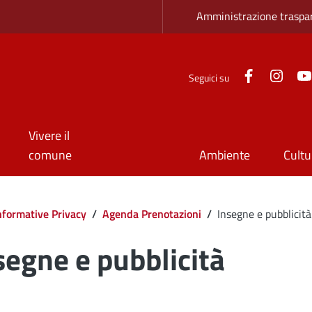
Zona superio
Amministrazione traspa
Facebook
Inst
Seguici su
Vivere il
comune
Ambiente
Cultu
Informative Privacy
/
Agenda Prenotazioni
/
Insegne e pubblicità
segne e pubblicità