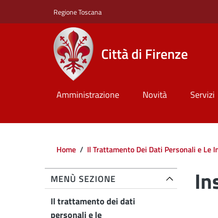
Salta al contenuto principale
Skip to footer content
Regione Toscana
Città di Firenze
Amministrazione
Novità
Servizi
Briciole di pane
Home
/
Il Trattamento Dei Dati Personali e Le 
In
MENÙ SEZIONE
Il trattamento dei dati
personali e le