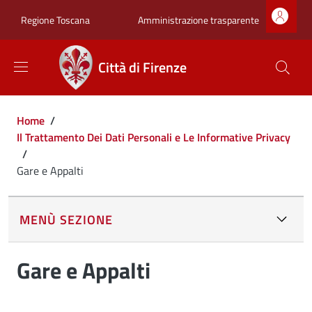
Salta al contenuto principale
Skip to footer content
Zona superiore sot
Amministrazione trasparente
Regione Toscana
Città di Firenze
Briciole di pane
Home
/
Il Trattamento Dei Dati Personali e Le Informative Privacy
/
Gare e Appalti
MENÙ SEZIONE
Gare e Appalti