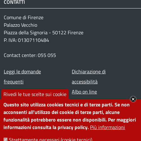
CONTATTI
Comune di Firenze
Palazzo Vecchio
Piazza della Signoria - 50122 Firenze
P. IVA: 01307110484
Contact center: 055 055
Footer menu
Leggi le domande
Dichiarazione di
frequenti
accessibilità
Prenota appuntamento
Albo on line
Rivedi le tue scelte sui cookie
Segnala disservizio
Redazione web
Questo sito utilizza cookies tecnici e di terze parti. Se non
Amministrazione
Piano di miglioramento dei
acconsenti all'utilizzo dei cookie di terze parti, alcune
funzionalità potrebbero essere non disponibili. Per maggiori
trasparente
servizi
informazioni consulta la privacy policy.
Più informazioni
Note legali
Contatti
Strettamente necessari (cookie tecnici)