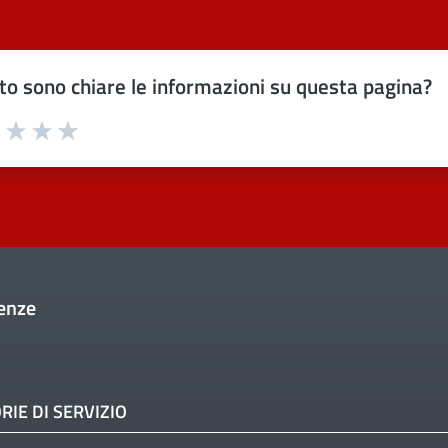
o sono chiare le informazioni su questa pagina?
uta 1 stelle su 5
Valuta 2 stelle su 5
Valuta 3 stelle su 5
Valuta 4 stelle su 5
Valuta 5 stelle su 5
enze
RIE DI SERVIZIO