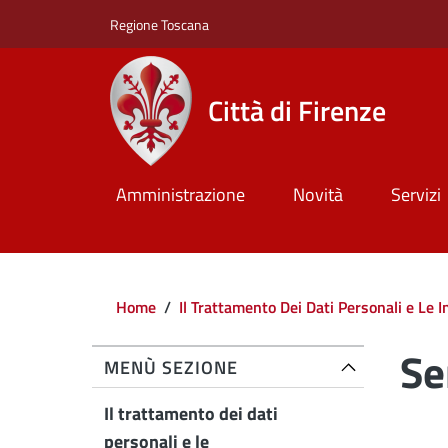
Salta al contenuto principale
Skip to footer content
Regione Toscana
Città di Firenze
Amministrazione
Novità
Servizi
Briciole di pane
Home
/
Il Trattamento Dei Dati Personali e Le 
Se
MENÙ SEZIONE
Il trattamento dei dati
personali e le