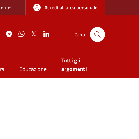
re sottile
rente
Accedi all'area personale
agram
YouTube
Telegram
WhatsApp
Twitter
Linkedin
Cerca
Tutti gli
ra
Educazione
argomenti