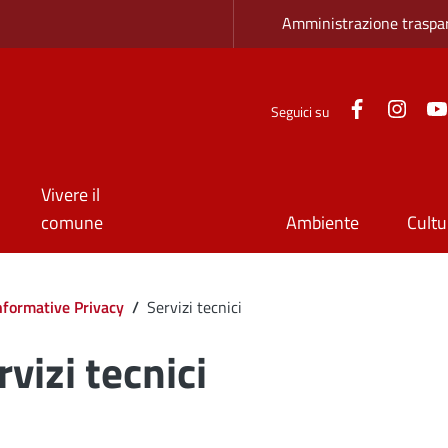
Zona superio
Amministrazione traspa
Facebook
Inst
Seguici su
Vivere il
comune
Ambiente
Cultu
Informative Privacy
/
Servizi tecnici
rvizi tecnici