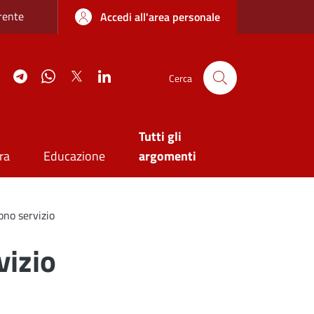
re sottile
rente
Accedi all'area personale
agram
YouTube
Telegram
WhatsApp
Twitter
Linkedin
Cerca
Tutti gli
ra
Educazione
argomenti
ono servizio
vizio