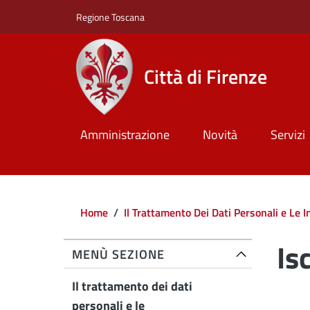
Salta al contenuto principale
Skip to footer content
Regione Toscana
Città di Firenze
Amministrazione
Novità
Servizi
Briciole di pane
Home
/
Il Trattamento Dei Dati Personali e Le 
Is
MENÙ SEZIONE
Il trattamento dei dati
personali e le