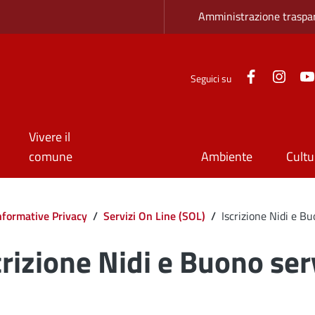
Zona superio
Amministrazione traspa
Facebook
Inst
Seguici su
Vivere il
comune
Ambiente
Cultu
Informative Privacy
/
Servizi On Line (SOL)
/
Iscrizione Nidi e Bu
crizione Nidi e Buono ser