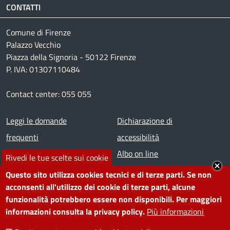
CONTATTI
Comune di Firenze
Palazzo Vecchio
Piazza della Signoria - 50122 Firenze
P. IVA: 01307110484
Contact center: 055 055
Footer menu
Leggi le domande
Dichiarazione di
frequenti
accessibilità
Prenota appuntamento
Albo on line
Rivedi le tue scelte sui cookie
Segnala disservizio
Redazione web
Questo sito utilizza cookies tecnici e di terze parti. Se non
Amministrazione
Piano di miglioramento dei
acconsenti all'utilizzo dei cookie di terze parti, alcune
funzionalità potrebbero essere non disponibili. Per maggiori
trasparente
servizi
informazioni consulta la privacy policy.
Più informazioni
Note legali
Contatti