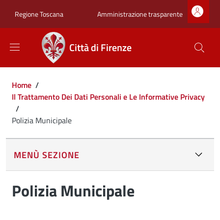
Salta al contenuto principale
Skip to footer content
Zona superiore sot
Amministrazione trasparente
Regione Toscana
Città di Firenze
Briciole di pane
Home
/
Il Trattamento Dei Dati Personali e Le Informative Privacy
/
Polizia Municipale
MENÙ SEZIONE
Polizia Municipale