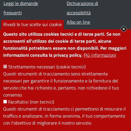
Footer menu
Leggi le domande
Dichiarazione di
frequenti
accessibilità
Prenota appuntamento
Albo on line
Rivedi le tue scelte sui cookie
Segnala disservizio
Redazione web
Questo sito utilizza cookies tecnici e di terze parti. Se non
Amministrazione
Piano di miglioramento dei
acconsenti all'utilizzo dei cookie di terze parti, alcune
funzionalità potrebbero essere non disponibili. Per maggiori
trasparente
servizi
informazioni consulta la privacy policy.
Più informazioni
Note legali
Contatti
Strettamente necessari (cookie tecnici)
Questi strumenti di tracciamento sono strettamente
SEGUICI SU
necessari per garantire il funzionamento e la fornitura del
servizio che hai richiesto e, pertanto, non richiedono il tuo
Facebook
Instagram
YouTube
Telegram
WhatsApp
Twitter
Linkedin
consenso.
Facoltativi (non tecnici)
Questi strumenti di tracciamento ci permettono di misurare il
PRIVACY
traffico e analizzare, in forma anonima, il tuo comportamento
Useful links section
con l'obiettivo di migliorare il nostro servizio.
La Privacy nel Comune