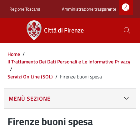
Salta al contenuto principale
Skip to footer content
Zona superiore sot
Amministrazione trasparente
Regione Toscana
Città di Firenze
Briciole di pane
Home
/
Il Trattamento Dei Dati Personali e Le Informative Privacy
/
Servizi On Line (SOL)
/
Firenze buoni spesa
MENÙ SEZIONE
Firenze buoni spesa