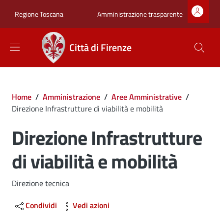
Salta al contenuto principale
Skip to footer content
Zona superiore sot
Amministrazione trasparente
Regione Toscana
Città di Firenze
Briciole di pane
Home
/
Amministrazione
/
Aree Amministrative
/
Direzione Infrastrutture di viabilità e mobilità
Direzione Infrastrutture
di viabilità e mobilità
Dettagli
Direzione tecnica
Condividi
Vedi azioni