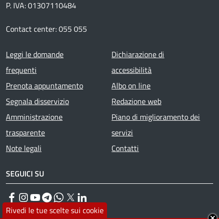
P. IVA: 01307110484
Contact center: 055 055
Footer menu
Leggi le domande
Dichiarazione di
frequenti
accessibilità
Prenota appuntamento
Albo on line
Segnala disservizio
Redazione web
Amministrazione
Piano di miglioramento dei
trasparente
servizi
Note legali
Contatti
SEGUICI SU
Facebook
Instagram
YouTube
Telegram
WhatsApp
Twitter
Linkedin
Rivedi le tue scelte sui cookie