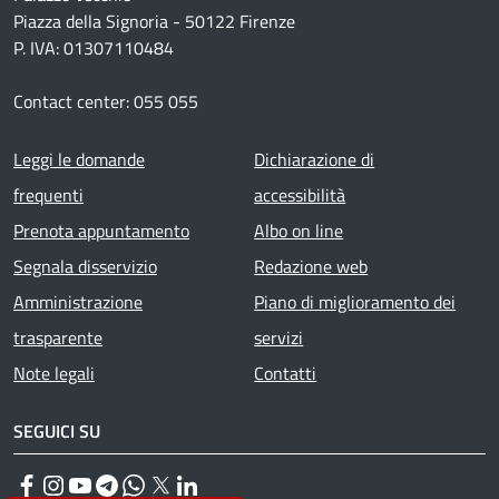
Piazza della Signoria - 50122 Firenze
P. IVA: 01307110484
Contact center: 055 055
Footer menu
Leggi le domande
Dichiarazione di
frequenti
accessibilità
Prenota appuntamento
Albo on line
Segnala disservizio
Redazione web
Amministrazione
Piano di miglioramento dei
trasparente
servizi
Note legali
Contatti
SEGUICI SU
Facebook
Instagram
YouTube
Telegram
WhatsApp
Twitter
Linkedin