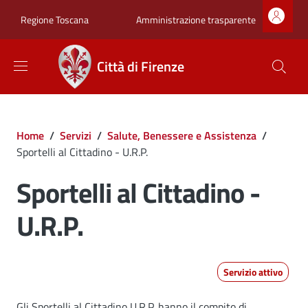
Salta al contenuto principale
Skip to footer content
Zona superiore sot
Amministrazione trasparente
Regione Toscana
Città di Firenze
Briciole di pane
Home
/
Servizi
/
Salute, Benessere e Assistenza
/
Sportelli al Cittadino - U.R.P.
Sportelli al Cittadino -
U.R.P.
Servizio attivo
Gli Sportelli al Cittadino U.R.P. hanno il compito di