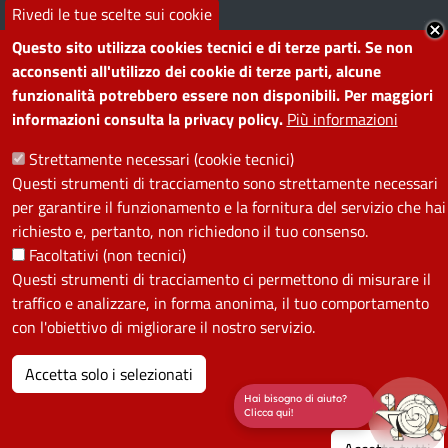
Rivedi le tue scelte sui cookie
Questo sito utilizza cookies tecnici e di terze parti. Se non
PRIVACY
acconsenti all'utilizzo dei cookie di terze parti, alcune
funzionalità potrebbero essere non disponibili. Per maggiori
Useful links section
La Privacy nel Comune
informazioni consulta la privacy policy.
Più informazioni
PRIVACY
Strettamente necessari (cookie tecnici)
Questi strumenti di tracciamento sono strettamente necessari
per garantire il funzionamento e la fornitura del servizio che hai
richiesto e, pertanto, non richiedono il tuo consenso.
Facoltativi (non tecnici)
Questi strumenti di tracciamento ci permettono di misurare il
traffico e analizzare, in forma anonima, il tuo comportamento
con l'obiettivo di migliorare il nostro servizio.
Accetta solo i selezionati
Hai bisogno di aiuto?
Clicca qui!