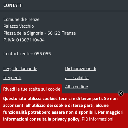
CONTATTI
Comune di Firenze
Palazzo Vecchio
Piazza della Signoria - 50122 Firenze
P. IVA: 01307110484
Contact center: 055 055
Footer menu
Leggi le domande
Dichiarazione di
frequenti
accessibilità
Prenota appuntamento
Albo on line
Rivedi le tue scelte sui cookie
Segnala disservizio
Redazione web
Questo sito utilizza cookies tecnici e di terze parti. Se non
Amministrazione
Piano di miglioramento dei
acconsenti all'utilizzo dei cookie di terze parti, alcune
funzionalità potrebbero essere non disponibili. Per maggiori
trasparente
servizi
informazioni consulta la privacy policy.
Più informazioni
Note legali
Contatti