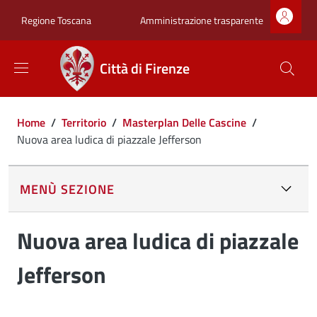
Salta al contenuto principale
Skip to footer content
Zona superiore sot
Amministrazione trasparente
Regione Toscana
Città di Firenze
Briciole di pane
Home
/
Territorio
/
Masterplan Delle Cascine
/
Nuova area ludica di piazzale Jefferson
MENÙ SEZIONE
Nuova area ludica di piazzale
Jefferson