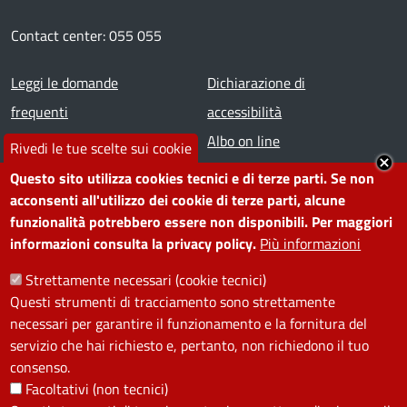
Contact center: 055 055
Footer menu
Leggi le domande
Dichiarazione di
frequenti
accessibilità
Prenota appuntamento
Albo on line
Rivedi le tue scelte sui cookie
Segnala disservizio
Redazione web
Questo sito utilizza cookies tecnici e di terze parti. Se non
Amministrazione
Piano di miglioramento dei
acconsenti all'utilizzo dei cookie di terze parti, alcune
funzionalità potrebbero essere non disponibili. Per maggiori
trasparente
servizi
informazioni consulta la privacy policy.
Più informazioni
Note legali
Contatti
Strettamente necessari (cookie tecnici)
Questi strumenti di tracciamento sono strettamente
SEGUICI SU
necessari per garantire il funzionamento e la fornitura del
servizio che hai richiesto e, pertanto, non richiedono il tuo
Facebook
Instagram
YouTube
Telegram
WhatsApp
Twitter
Linkedin
consenso.
Facoltativi (non tecnici)