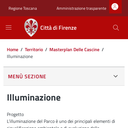
Salta al contenuto principale
Skip to footer content
Zona superiore sot
Amministrazione trasparente
Regione Toscana
Città di Firenze
Briciole di pane
Home
/
Territorio
/
Masterplan Delle Cascine
/
Illuminazione
MENÙ SEZIONE
Illuminazione
Progetto
L’illuminazione del Parco è uno dei principali elementi di