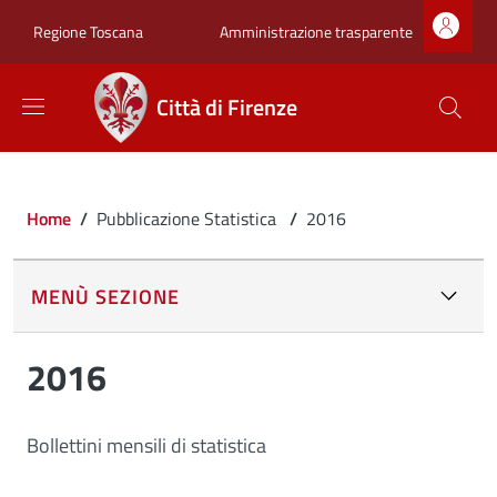
Salta al contenuto principale
Skip to footer content
Zona superiore sot
Amministrazione trasparente
Regione Toscana
Città di Firenze
Briciole di pane
Home
/
Pubblicazione Statistica
/
2016
MENÙ SEZIONE
2016
Bollettini mensili di statistica