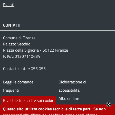
Eventi
CONTATTI
Comune di Firenze
Palazzo Vecchio
Piazza della Signoria - 50122 Firenze
P. IVA: 01307110484
Contact center: 055 055
Footer menu
Leggi le domande
Dichiarazione di
frequenti
accessibilità
Prenota appuntamento
Albo on line
Rivedi le tue scelte sui cookie
Segnala disservizio
Redazione web
Questo sito utilizza cookies tecnici e di terze parti. Se non
Amministrazione
Piano di miglioramento dei