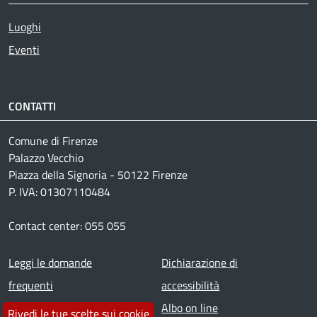
Luoghi
Eventi
CONTATTI
Comune di Firenze
Palazzo Vecchio
Piazza della Signoria - 50122 Firenze
P. IVA: 01307110484
Contact center: 055 055
Footer menu
Leggi le domande
Dichiarazione di
frequenti
accessibilità
Prenota appuntamento
Albo on line
Rivedi le tue scelte sui cookie