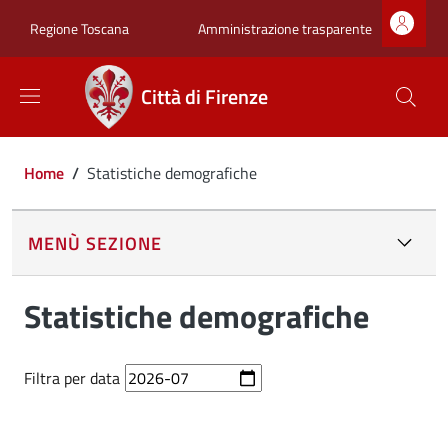
Salta al contenuto principale
Skip to footer content
Zona superiore sot
Amministrazione trasparente
Regione Toscana
Città di Firenze
Briciole di pane
Home
/
Statistiche demografiche
MENÙ SEZIONE
Statistiche demografiche
Filtra per data