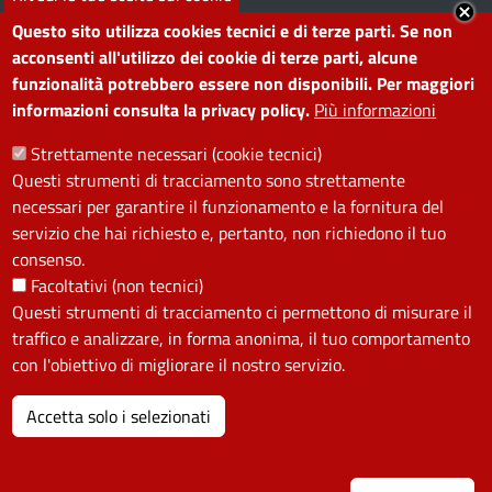
Segnala disservizio
Redazione web
Questo sito utilizza cookies tecnici e di terze parti. Se non
Amministrazione
Piano di miglioramento dei
acconsenti all'utilizzo dei cookie di terze parti, alcune
funzionalità potrebbero essere non disponibili. Per maggiori
trasparente
servizi
informazioni consulta la privacy policy.
Più informazioni
Note legali
Contatti
Strettamente necessari (cookie tecnici)
Questi strumenti di tracciamento sono strettamente
SEGUICI SU
necessari per garantire il funzionamento e la fornitura del
servizio che hai richiesto e, pertanto, non richiedono il tuo
Facebook
Instagram
YouTube
Telegram
WhatsApp
Twitter
Linkedin
consenso.
Facoltativi (non tecnici)
Questi strumenti di tracciamento ci permettono di misurare il
PRIVACY
traffico e analizzare, in forma anonima, il tuo comportamento
Useful links section
con l'obiettivo di migliorare il nostro servizio.
La Privacy nel Comune
PRIVACY
Accetta solo i selezionati
I