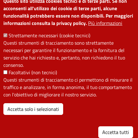
Questo sito utilizza cookies tecnici e di terze parti. Se non
Amministrazione
Piano di miglioramento dei
acconsenti all'utilizzo dei cookie di terze parti, alcune
funzionalità potrebbero essere non disponibili. Per maggiori
trasparente
servizi
informazioni consulta la privacy policy.
Più informazioni
Note legali
Contatti
Strettamente necessari (cookie tecnici)
Questi strumenti di tracciamento sono strettamente
SEGUICI SU
necessari per garantire il funzionamento e la fornitura del
servizio che hai richiesto e, pertanto, non richiedono il tuo
Facebook
Instagram
YouTube
Telegram
WhatsApp
Twitter
Linkedin
consenso.
Facoltativi (non tecnici)
Questi strumenti di tracciamento ci permettono di misurare il
PRIVACY
traffico e analizzare, in forma anonima, il tuo comportamento
Useful links section
con l'obiettivo di migliorare il nostro servizio.
La Privacy nel Comune
PRIVACY
Accetta solo i selezionati
I
Accetta tutti