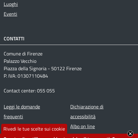
Luoghi
Eventi
CONTATTI
Comune di Firenze
Palazzo Vecchio
Piazza della Signoria - 50122 Firenze
P. IVA: 01307110484
Contact center: 055 055
Footer menu
Leggi le domande
Dichiarazione di
frequenti
accessibilità
Prenota appuntamento
Albo on line
Rivedi le tue scelte sui cookie
Segnala disservizio
Redazione web