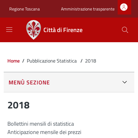
Salta al contenuto principale
Skip to footer content
Zona superiore sot
Amministrazione trasparente
Regione Toscana
Città di Firenze
Briciole di pane
Home
/
Pubblicazione Statistica
/
2018
MENÙ SEZIONE
2018
Bollettini mensili di statistica
Anticipazione mensile dei prezzi