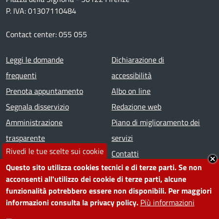
P. IVA: 01307110484
Contact center: 055 055
Footer menu
Leggi le domande
Dichiarazione di
frequenti
accessibilità
Prenota appuntamento
Albo on line
Segnala disservizio
Redazione web
Amministrazione
Piano di miglioramento dei
trasparente
servizi
Rivedi le tue scelte sui cookie
Note legali
Contatti
Questo sito utilizza cookies tecnici e di terze parti. Se non
acconsenti all'utilizzo dei cookie di terze parti, alcune
SEGUICI SU
funzionalità potrebbero essere non disponibili. Per maggiori
informazioni consulta la privacy policy.
Più informazioni
Facebook
Instagram
YouTube
Telegram
WhatsApp
Twitter
Linkedin