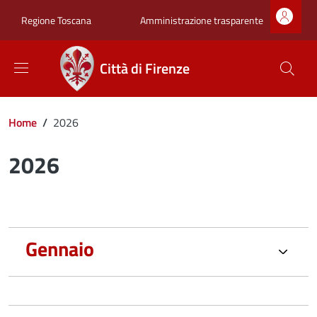
Salta al contenuto principale
Skip to footer content
Zona superiore sot
Amministrazione trasparente
Regione Toscana
Città di Firenze
Briciole di pane
Home
/
2026
2026
Gennaio