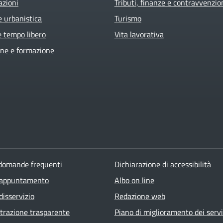
azioni
Tributi, finanze e contravvenzio
e urbanistica
Turismo
e tempo libero
Vita lavorativa
ne e formazione
ter menu
 domande frequenti
Dichiarazione di accessibilità
 appuntamento
Albo on line
disservizio
Redazione web
razione trasparente
Piano di miglioramento dei servi