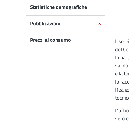
Statistiche demografiche
Pubblicazioni
Prezzi al consumo
Il ser
del Co
In par
valida
e la t
lo rac
Realiz
tecnic
L'uffi
vero e