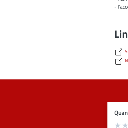
- l'ac
Lin
S
N
Quant
Val