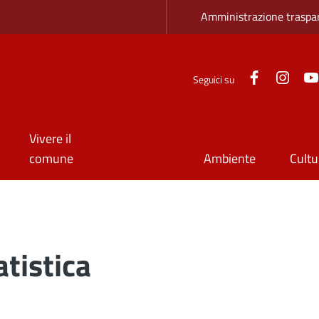
Zona superio
Amministrazione traspa
Facebook
Inst
Seguici su
Vivere il
comune
Ambiente
Cultu
atistica