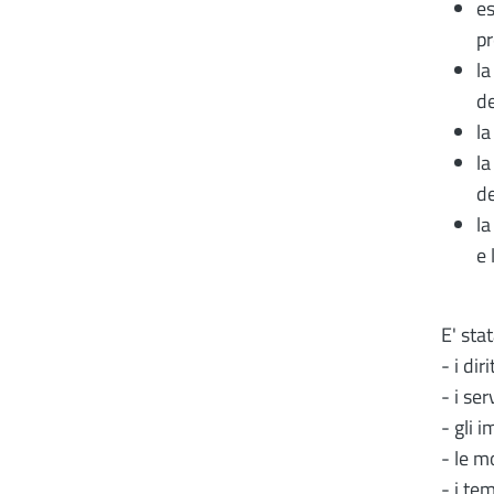
es
pr
la
de
la
la
d
la
e 
E' sta
- i dir
- i ser
- gli i
- le m
- i te