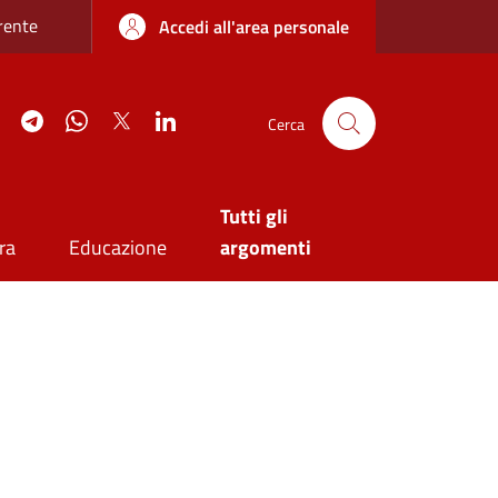
re sottile
rente
Accedi all'area personale
agram
YouTube
Telegram
WhatsApp
Twitter
Linkedin
Cerca
Tutti gli
ra
Educazione
argomenti