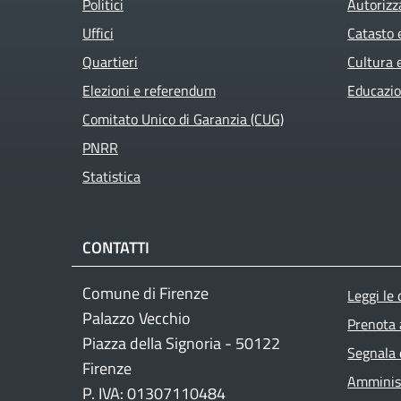
Politici
Autorizz
Uffici
Catasto 
Quartieri
Cultura 
Elezioni e referendum
Educazio
Comitato Unico di Garanzia (CUG)
PNRR
Active
Statistica
CONTATTI
Foo
Comune di Firenze
Leggi le
Palazzo Vecchio
Prenota
Piazza della Signoria - 50122
Segnala 
Firenze
Amminist
P. IVA: 01307110484