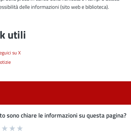
cessibilità delle informazioni (sito web e biblioteca).
k utili
eguici su X
otizie
o sono chiare le informazioni su questa pagina?
uta 1 stelle su 5
Valuta 2 stelle su 5
Valuta 3 stelle su 5
Valuta 4 stelle su 5
Valuta 5 stelle su 5