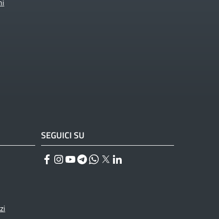
ni
SEGUICI SU
Facebook
Instagram
YouTube
Telegram
WhatsApp
Twitter
Linkedin
zi