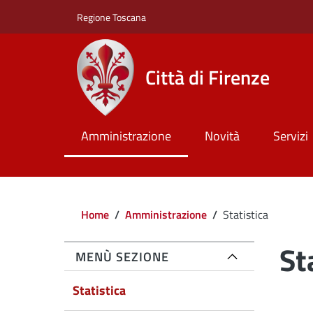
Salta al contenuto principale
Skip to footer content
Regione Toscana
Città di Firenze
Amministrazione
Novità
Servizi
Briciole di pane
Home
/
Amministrazione
/
Statistica
St
MENÙ SEZIONE
Active
Statistica