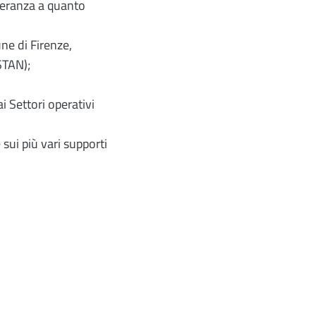
peranza a quanto
une di Firenze,
ISTAN);
ai Settori operativi
ui più vari supporti