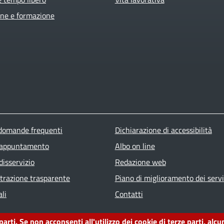
ne e formazione
ter menu
 domande frequenti
Dichiarazione di accessibilità
 appuntamento
Albo on line
disservizio
Redazione web
razione trasparente
Piano di miglioramento dei servi
li
Contatti
 parti. Se non acconsenti all'utilizzo dei cookie di terze parti, a