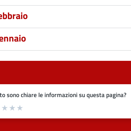
ebbraio
ennaio
o sono chiare le informazioni su questa pagina?
uta 1 stelle su 5
Valuta 2 stelle su 5
Valuta 3 stelle su 5
Valuta 4 stelle su 5
Valuta 5 stelle su 5