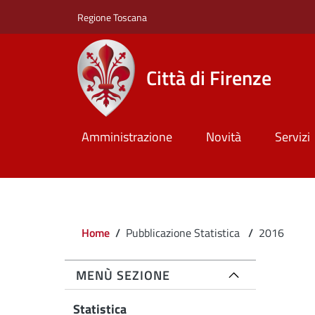
Salta al contenuto principale
Skip to footer content
Regione Toscana
Città di Firenze
Amministrazione
Novità
Servizi
Briciole di pane
Home
/
Pubblicazione Statistica
/
2016
MENÙ SEZIONE
Statistica