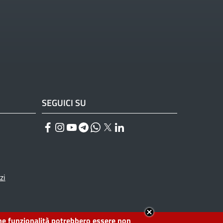
SEGUICI SU
Facebook
Instagram
YouTube
Telegram
WhatsApp
Twitter
Linkedin
zi
lcune funzionalità potrebbero essere non