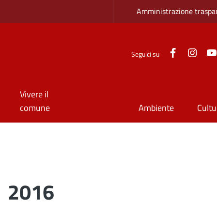
Zona superio
Amministrazione traspa
Facebook
Inst
Seguici su
Vivere il
comune
Ambiente
Cultu
2016