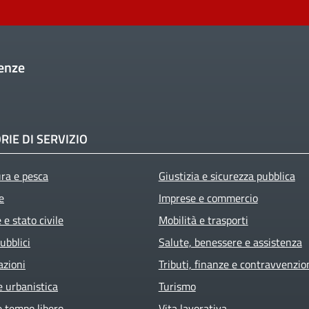
enze
RIE DI SERVIZIO
ura e pesca
Giustizia e sicurezza pubblica
e
Imprese e commercio
e stato civile
Mobilità e trasporti
ubblici
Salute, benessere e assistenza
azioni
Tributi, finanze e contravvenzio
e urbanistica
Turismo
e tempo libero
Vita lavorativa