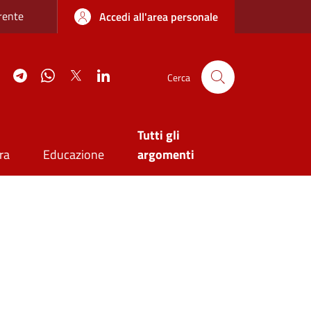
re sottile
rente
Accedi all'area personale
agram
YouTube
Telegram
WhatsApp
Twitter
Linkedin
Cerca
Tutti gli
ra
Educazione
argomenti