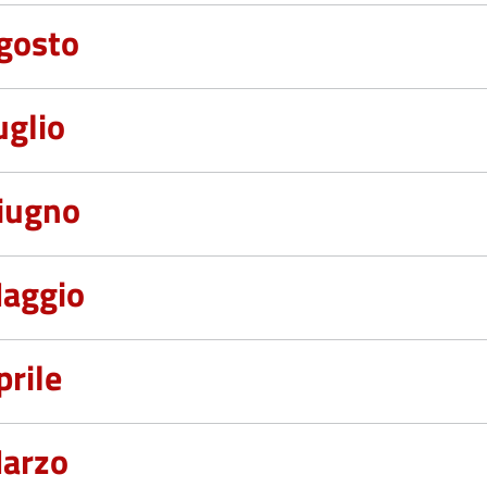
gosto
uglio
iugno
aggio
prile
arzo