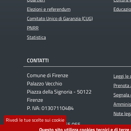
Elezioni e referendum
Educazio
Comitato Unico di Garanzia (CUG)
PNRR
Statistica
CONTATTI
Foo
Comune di Firenze
Leggi le
Palazzo Vecchio
Prenota
Piazza della Signoria - 50122
Segnala 
Firenze
Amminist
P. IVA: 01307110484
Note lega
Rivedi le tue scelte sui cookie
Contact center: 055 055
Questo sito utilizza cookies tecnici e di terze